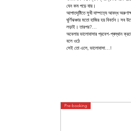
যেন কম পড়ে যায়।
আপাতদৃষ্টিতে সুখী দাম্পত্যে আবদ্ধ অরুণাক
ঘূর্ণিঝঞ্চার মতো হাজির হয় বিবর্তন। সব 
লড়াই। তারপর?…
অবেলায় ভালোবাসার প্রবেশ-প্ৰস্থান ক্রমে
বলে ওঠে
সেই তো এলে, ভালোবাসা…!
Pre-booking