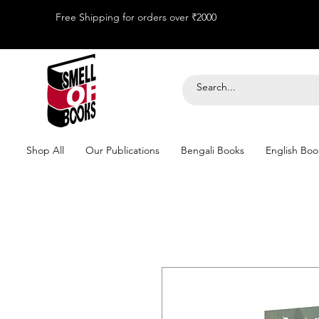
Free Shipping for orders over ₹2000
Shop All
Our Publications
Bengali Books
English Boo