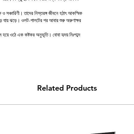
Book
্ষ ও সঞ্চারিণী। তাদের নিস্তরঙ্গ জীবনে হঠাৎ আকস্মিক
Author
উড়ে যায় ঝড়ে। ওলট-পালটের পর আবার শুরু অরুণাক্ষর
Binding
 হয়ে ওঠে এক কষ্টকর অনুভূতি। বোবা হৃদয় নিঃশব্দে
Publishing Date
Publisher
প্ৰচ্ছদ ও অলংকরণ
Related Products