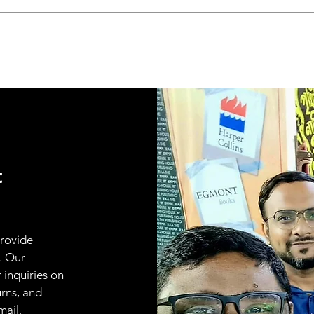
t
provide
. Our
 inquiries on
urns, and
mail,