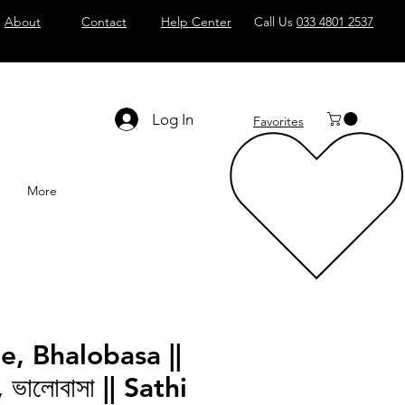
About
Contact
Help Center
Call Us
033 4801 2537
Log In
Favorites
More
e, Bhalobasa ||
 ভালোবাসা || Sathi