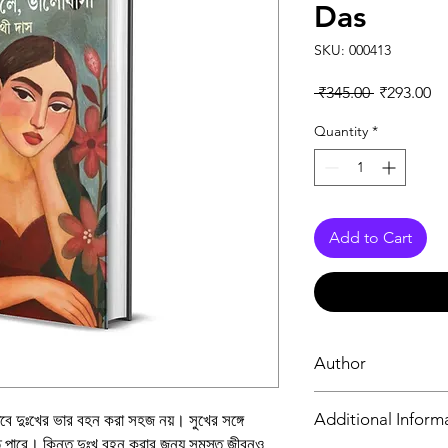
Das
SKU: 000413
Regular Pr
Sa
 ₹345.00 
₹293.00
Quantity
*
Add to Cart
Author
সাথী দাস
Additional Inform
ে দুঃখের ভার বহন করা সহজ নয়। সুখের সঙ্গে
তে পারে। কিন্তু দুঃখ বহন করার জন্য সমস্ত জীবনও