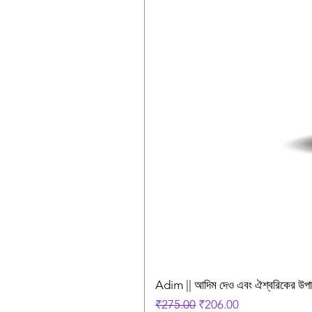
Adim || আদিম দেও এবং ঐশ্বরিকের উ
Regular Price
Sale Price
₹275.00
₹206.00