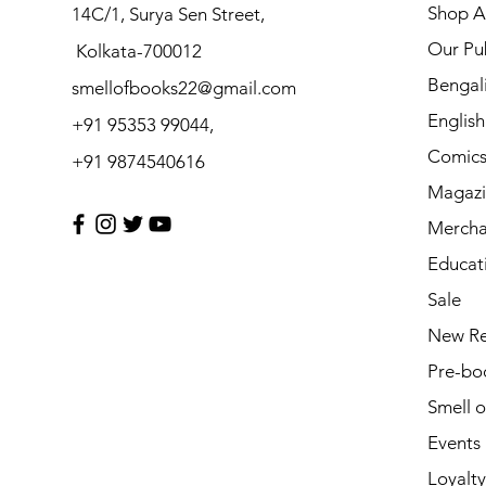
Shop Al
14C/1, Surya Sen Street,
Our Pub
Kolkata-700012
Bengal
smellofbooks22@gmail.com
Englis
+91 95353 99044,
Comic
+91 9874540616
Magazi
Mercha
Educat
Sale
New Re
Pre-bo
Smell 
Events
Loyalty