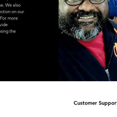
se. We also
ection on our
 For more
vide
osing the
Customer Suppor