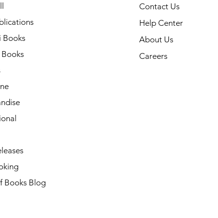
l
Contact Us
lications
Help Center
i Books
About Us
h Books
Careers
s
ne
ndise
ional
leases
oking
of Books Blog