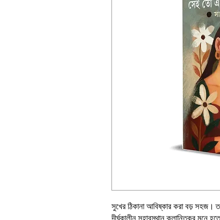
সুখের ঠিকানা আবিষ্কার করা বড় সহজ। তব
দীর্ঘকালীন সহাবস্থান ক্লান্তিকর মনে হ