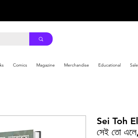
ks
Comics
Magazine
Merchandise
Educational
Sale
Sei Toh El
সেই তো এলে,