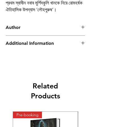
প্রথম স্বাধীন নবাব মুর্শিদকুলি খানকে নিয়ে রোমহর্ষক
ঐতিহাসিক উপন্যাস ‘লৌহপুরুষ’।
Author
ত্রিদিব কুমার চট্টোপাধ্যায়
Additional Information
Book
Louho Purush
Author
Tridib Kumar
Chattopadhyay
Related
Binding
Hardcover
Products
Publishing
2024
Date
Pre-booking
Pre-booking
Publisher
Patra Bharati