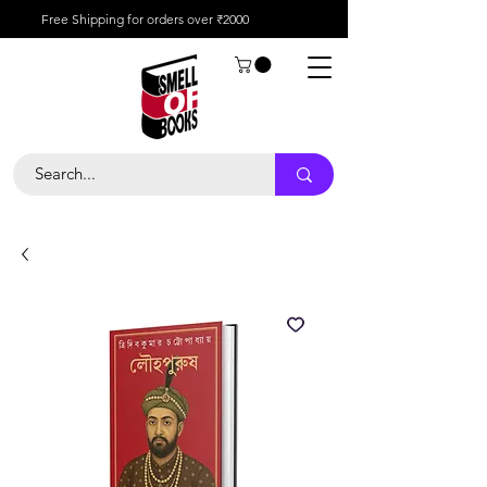
Free Shipping for orders over ₹2000