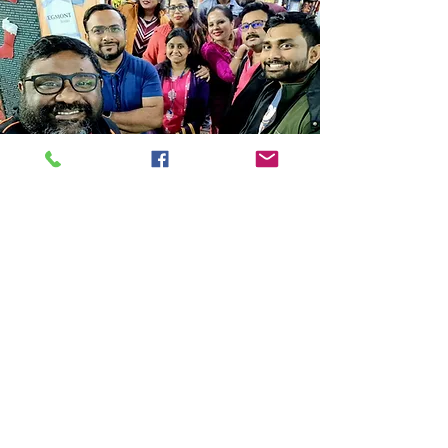
Store Location
14C/1, Surya Sen Street, Kolkata-700012
smellofbooks22@gmail.com
+91 95353 99044
,
+91 9874540616