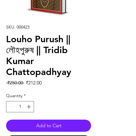
SKU: 000423
Louho Purush ||
লৌহপুরুষ || Tridib
Kumar
Chattopadhyay
Regular Price
Sale Price
 ₹250.00 
₹212.00
Quantity
*
Add to Cart