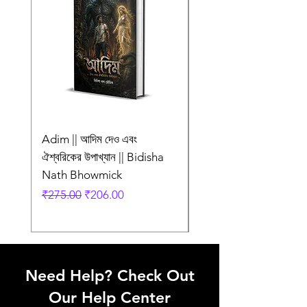
প্ৰচ্ছদ ও
অলংকরণ
Adim || আদিম দেও এবং
AMI SHEI MANUSH
ঐশ্বরিকের উপাখ্যান || Bidisha
AAR NEI || আমি সেই মানু
Nath Bhowmick
আর নেই || ABIR
Regular Price
Sale Price
Regular Price
₹275.00
₹206.00
₹249.00
Need Help? Check Out
Our Help Center