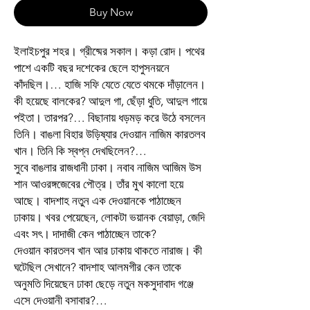
Buy Now
ইলাইচপুর শহর। গ্রীষ্মের সকাল। কড়া রোদ। পথের
পাশে একটি বছর দশেকের ছেলে হাপুসনয়নে
কাঁদছিল।… হাজি সফি যেতে যেতে থমকে দাঁড়ালেন।
কী হয়েছে বালকের? আদুল গা, ছেঁড়া ধুতি, আদুল গায়ে
পইতা। তারপর?… বিছানায় ধড়মড় করে উঠে বসলেন
তিনি। বাঙলা বিহার উড়িষ্যার দেওয়ান নাজিম কারতলব
খান। তিনি কি স্বপ্ন দেখছিলেন?…
সুবে বাঙলার রাজধানী ঢাকা। নবাব নাজিম আজিম উস
শান আওরঙ্গজেবের পৌত্র। তাঁর মুখ কালো হয়ে
আছে। বাদশাহ নতুন এক দেওয়ানকে পাঠাচ্ছেন
ঢাকায়। খবর পেয়েছেন, লোকটা ভয়ানক বেয়াড়া, জেদি
এবং সৎ। দাদাজী কেন পাঠাচ্ছেন তাকে?
দেওয়ান কারতলব খান আর ঢাকায় থাকতে নারাজ। কী
ঘটেছিল সেখানে? বাদশাহ আলমগীর কেন তাকে
অনুমতি দিয়েছেন ঢাকা ছেড়ে নতুন মকসুদাবাদ গঞ্জে
এসে দেওয়ানী বসাবার?…