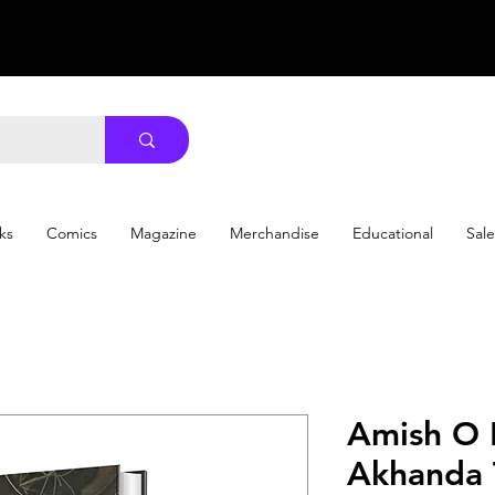
ks
Comics
Magazine
Merchandise
Educational
Sale
Amish O 
Akhanda 