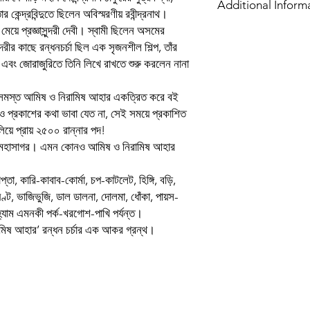
Additional Inform
কেন্দ্রবিন্দুতে ছিলেন অবিস্মরণীয় রবীন্দ্রনাথ।
জ মেয়ে প্রজ্ঞাসুন্দরী দেবী। স্বামী ছিলেন অসমের
Book
ুন্দরীর কাছে রন্ধনচর্চা ছিল এক সৃজনশীল শিল্প, তাঁর
এবং জোরাজুরিতে তিনি লিখে রাখতে শুরু করলেন নানা
Author
 এই সমস্ত আমিষ ও নিরামিষ আহার একত্রিত করে বই
Binding
 ও প্রকাশের কথা ভাবা যেত না, সেই সময়ে প্রকাশিত
লিয়ে প্রায় ২৫০০ রান্নার পদ!
Publishing Date
ল মহাসাগর। এমন কোনও আমিষ ও নিরামিষ আহার
Publisher
তা, কারি-কাবাব-কোর্মা, চপ-কাটলেট, হিঙ্গি, বড়ি,
ঘণ্ট, ভাজিভুজি, ডাল ডালনা, দোলমা, ধোঁকা, পায়স-
প্ৰচ্ছদ ও অলংকরণ
 হ্যাম এমনকী পর্ক-খরগোশ-পাখি পর্যন্ত।
রামিষ আহার’ রন্ধন চর্চার এক আকর গ্রন্থ।