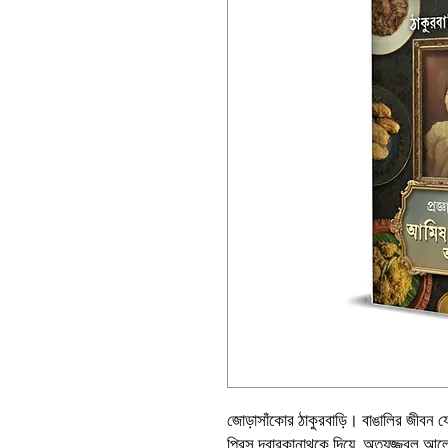
জোড়াসাঁকোর ঠাকুরবাড়ি। বাঙালির জীবন যে 
প্রিন্স দ্বারকানাথকে দিয়ে, অত্যুজ্জ্বল আলো