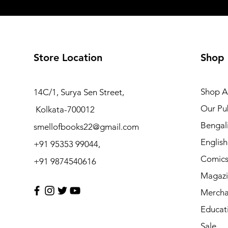
Store Location
Shop
Shop Al
14C/1, Surya Sen Street,
Our Pub
Kolkata-700012
Bengal
smellofbooks22@gmail.com
Englis
+91 95353 99044,
Comic
+91 9874540616
Magazi
Mercha
Educat
Sale