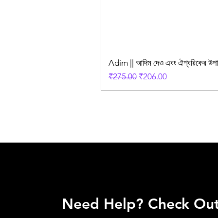
Adim || আদিম দেও এবং ঐশ্বরিকের উ
Regular Price
Sale Price
₹275.00
₹206.00
Need Help? Check Ou