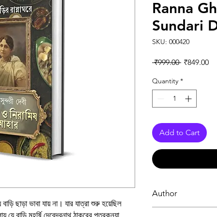
Ranna Gho
Sundari 
SKU: 000420
Regular Pr
Sa
 ₹999.00 
₹849.00
Quantity
*
Add to Cart
Author
বাড়ি ছাড়া ভাবা যায় না। যার যাত্রা শুরু হয়েছিল
প্রজ্ঞাসুন্দরী দেবী
য় যে বাড়ি মহর্ষি দেবেন্দ্রনাথ ঠাকুরের পুত্রকন্যা,