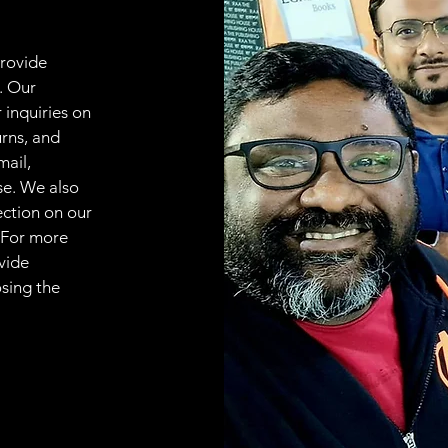
provide
. Our
 inquiries on
urns, and
mail,
se. We also
ection on our
 For more
vide
osing the