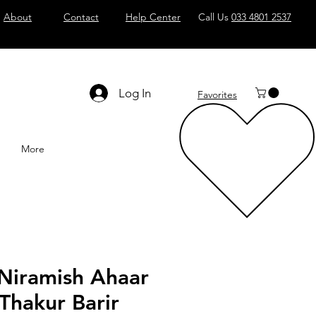
About
Contact
Help Center
Call Us
033 4801 2537
Log In
Favorites
More
Niramish Ahaar
Thakur Barir