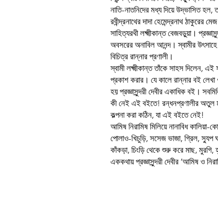
নাতি-নাতনিদের মধ্য দিয়ে উদ্ভাসিত হল, তার 
রবীন্দ্রনাথের দাদা হেমেন্দ্রনাথ ঠাকুরের মে
সাহিত্যরথী লক্ষ্মীকান্ত বেজবড়ুয়া। প্রজ্ঞাস
অবসরের অনাবিল আনন্দ। স্বামীর উৎসাহে 
বিচিত্র রান্নার প্রণালী।
স্বামী লক্ষ্মীকান্ত তাঁকে সাহস দিলেন,
প্রকাশ করার। যে কালে রান্নার বই লেখা
হয় প্রজ্ঞাসুন্দরী দেবীর একাধিক বই। সবমি
কী নেই এই বইতে! রন্ধনপ্রণালীর অতু
কল্পনা করা কঠিন, যা এই বইতে নেই!
আমিষ নিরামিষ মিলিয়ে নানাবিধ কালিয়া-কোপ্
পোলাও-খিচুড়ি, সসেজ ভাজা, গ্রিল, স্যুপ 
কাঁকড়া, চিংড়ি থেকে শুরু করে মাছ, মুরগি,
এককথায় প্রজ্ঞাসুন্দরী দেবীর ‘আমিষ ও নি