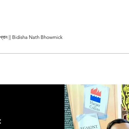
পাখ্যান || Bidisha Nath Bhowmick
t