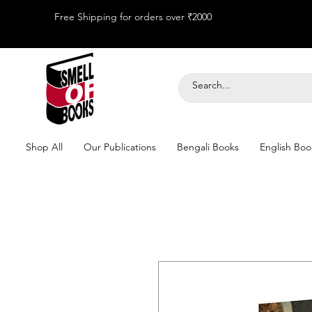
Free Shipping for orders over ₹2000
Shop All
Our Publications
Bengali Books
English Boo