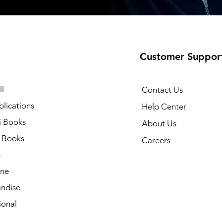
Customer Suppor
l
Contact Us
lications
Help Center
i Books
About Us
h Books
Careers
s
ne
ndise
ional