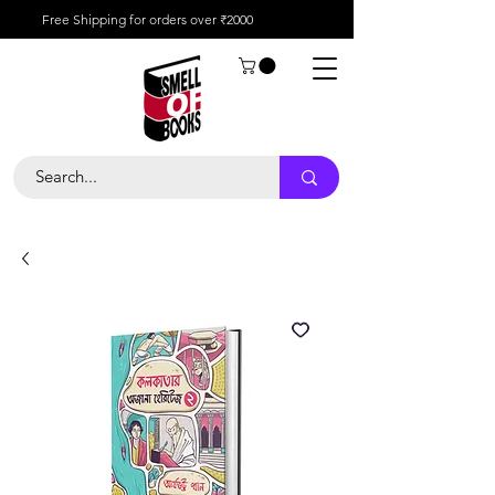
Free Shipping for orders over ₹2000