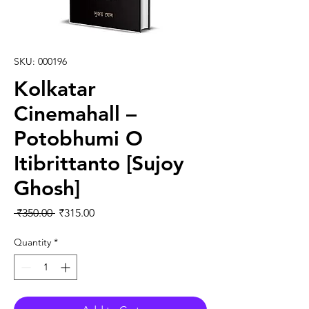
SKU: 000196
Kolkatar
Cinemahall –
Potobhumi O
Itibrittanto [Sujoy
Ghosh]
Regular Price
Sale Price
 ₹350.00 
₹315.00
Quantity
*