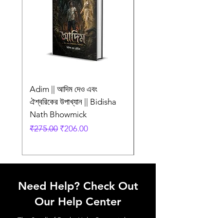
নস্কর
Language
Bengali
Adim || আদিম দেও এবং
AMI SHEI MANUSH
ঐশ্বরিকের উপাখ্যান || Bidisha
AAR NEI || আমি সেই মানু
Nath Bhowmick
আর নেই || ABIR
Regular Price
Sale Price
Regular Price
₹275.00
₹206.00
₹249.00
Need Help? Check Out
Our Help Center