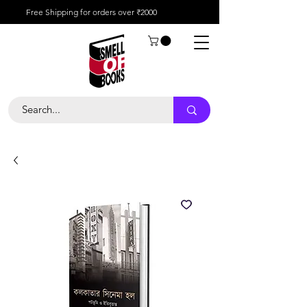
Free Shipping for orders over ₹2000