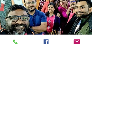
Store Location
14C/1, Surya Sen Street, Kolkata-700012
smellofbooks22@gmail.com
+91 95353 99044
,
+91 9874540616