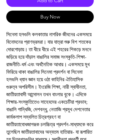
Add to Cart
Buy Now
সিনেমা হলগুলি কলকাতার নাগরিক জীবনের একসময়ে
বিনোদনের প্রাণভ্রমরা। যার যাত্রা শুরু বিশ শতকের
দোরগোড়ায়। তা ধীরে ধীরে এই শহরের শিকড়ে মননে
জড়িয়ে হয়ে দাঁড়াল বাঙালির সমাজ সংস্কৃতি-শিক্ষা-
রাজনীতি-ধর্ম এবং অর্থনৈতিক আধার। একসময়ে মুখ
ফিরিয়ে থাকা বাঙালির সিনেমা প্রদর্শন বা সিনেমা
হলগুলি ধ্যান জ্ঞান হয়ে ওঠা কাহিনির ঐতিহাসিক
গুরুত্ব অপরিসীম। ইংরেজি শিক্ষা, নারী স্বাধীনতা,
জাতীয়তাবাদী আন্দোলন তখন বাংলার বুকে। এদিকে
শিক্ষায়-সংস্কৃতিতেও সাহেবদের একচেটিয়া প্রভাব;
বাঙালি গান্ধিজি, দেশবন্ধু, নেতাজি প্রমুখ দেশনেতার
কার্যকলাপ সম্বলিত চিত্রগ্রহণ বা
জাতীয়তাবোধজাগরূক চলচ্চিত্র প্রদর্শন-মাধ্যমকে করে
তুলেছিল জাতীয়তাবাদের অন্যতম হাতিয়ার- যা রূপায়িত
হয় চিত্রগৃহগুলির মাধ্যমে। স্বাধীনতা পরবর্তী যুগে