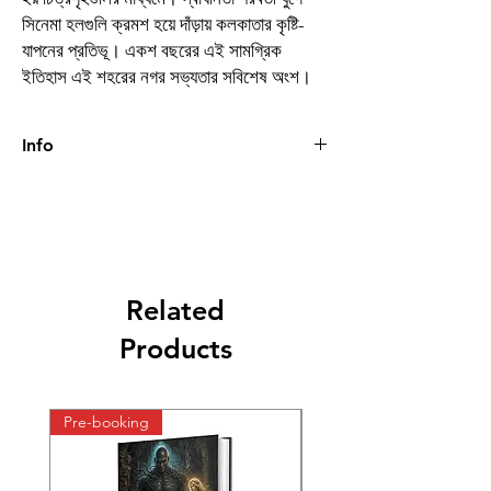
সিনেমা হলগুলি ক্রমশ হয়ে দাঁড়ায় কলকাতার কৃষ্টি-
যাপনের প্রতিভূ। একশ বছরের এই সামগ্রিক
ইতিহাস এই শহরের নগর সভ্যতার সবিশেষ অংশ।
Info
Book
কলকাতার সিনেমা হল -
পটভূমি ও ইতিবৃত্তান্ত
Author
সুজয় ঘোষ
Related
Binding
Hardcover
Products
Publishing
2022
Date
Pre-booking
Pre-booking
Publisher
অরণ্যমন প্রকাশনী
প্রচ্ছদ/অলংকরণ
মনীষ মুখোপাধ্যায়, তমোঘ্ন