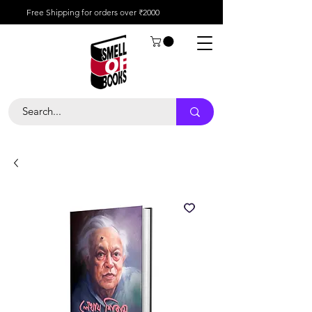
Free Shipping for orders over ₹2000