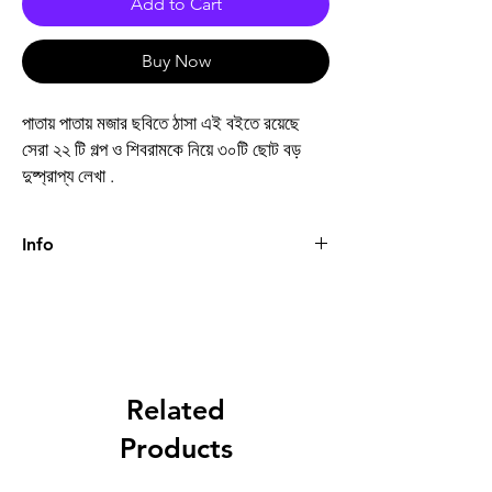
Add to Cart
Buy Now
পাতায় পাতায় মজার ছবিতে ঠাসা এই বইতে রয়েছে
সেরা ২২ টি গল্প ও শিবরামকে নিয়ে ৩০টি ছোট বড়
দুষ্প্রাপ্য লেখা .
Info
Book
লেখায় শিবব্রাম আঁকায় শ্রী
শৈল ১
Author
শিবরাম চক্রবর্তী
Related
Binding
Hardcover
Products
Publishing
2020
Date