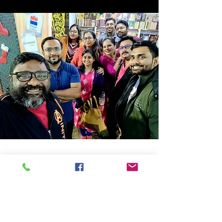
Store Location
14C/1, Surya Sen Street, Kolkata-700012
smellofbooks22@gmail.com
+91 95353 99044
,