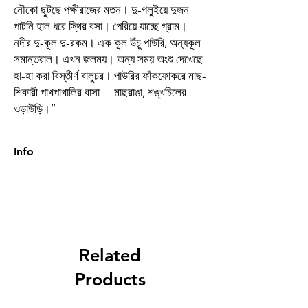
নৌকো ছুটছে পক্ষীরাজের মতন। দু-গলুইয়ে দুজন
পাটনি হাল ধরে স্থির বসা। পেরিয়ে যাচ্ছে গ্রাম।
নদীর দু-কূল দু-রকম। এক কূল উঁচু পাউরি, অন্যকূল
সমান্তরাল। এখন জলময়। অন্য সময় অংশু দেখেছে
হা-হা করা বিস্তীর্ণ বালুচর। পাউরির ফাঁকফোকরে মাছ-
শিকারী পাখপাখালির বাসা— মাছরাঙা, শঙ্খচিলের
ওড়াউড়ি।”
Info
Book
সমর ভট্টাচার্য রচনা সংগ্রহ
Author
সমর ভট্টাচার্য
Binding
Hardcover
Related
Publishing
2024
Products
Date