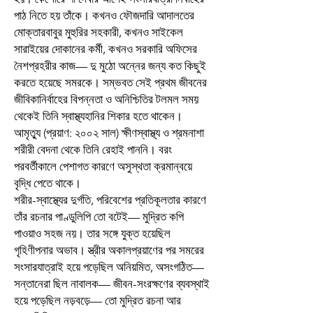
পাঠ নিতে হয় তাঁকে। কখনও ফৌজদারি আদালতের
মোক্তারবাবুর মুহুরির সহকারী, কখনও সাইকেল
সারাইয়ের দোকানের কর্মী, কখনও সরকারি অফিসের
নৈশপ্রহরীর কাজ— দু মুঠো অন্নের জন্য কত কিছুই
করতে হয়েছে সমরকে। সম্ভবত সেই প্রথম জীবনের
জীবিকানির্বাহের বিপন্নতা ও অনিশ্চিতির টলমল সময়
থেকেই তিনি স্বাস্থ্যহানির শিকার হতে থাকেন।
আমৃত্যু (প্রয়াণ: ২০০২ সাল) ক্ষীণস্বাস্থ্য ও শ্রমনাশা
শরীরী বেদনা থেকে তিনি রেহাই পাননি। বরং
পরবর্তীকালে পেশাগত কারণে অসুস্থতা ক্রমান্বয়ে
বৃদ্ধি পেতে থাকে।
শরীর-স্বাস্থ্যের দুর্গতি, পরিবেশের প্রতিকূলতার কারণে
তাঁর রচনার পাণ্ডুলিপি তো বটেই— মুদ্রিত কপি
পাওয়াও সহজ নয়। তার সঙ্গে যুক্ত হয়েছিল
গৃহিণীপনার অভাব। স্ত্রীর অকালপ্রয়াণের পর সমরের
সংসারযাত্রাই হয়ে পড়েছিল অনিয়মিত, অসংগঠিত—
সন্তানেরা ছিল নাবালক— জীবন-সংরক্ষণের ব্যবস্থাই
হয়ে পড়েছিল নড়বড়ে— তো মুদ্রিত রচনা আর