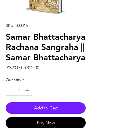
SKU: 000316
Samar Bhattacharya
Rachana Sangraha ||
Samar Bhattacharya
Regular Price
Sale Price
 ₹390.00 
₹312.00
Quantity
*
Add to Cart
Buy Now