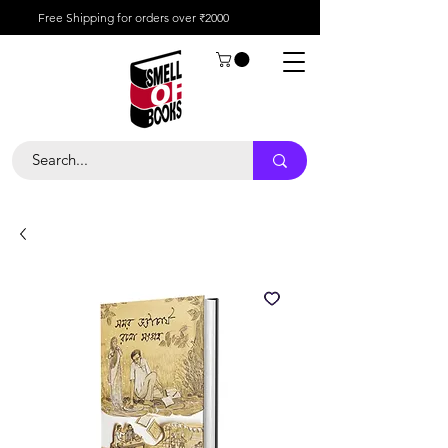
Free Shipping for orders over ₹2000