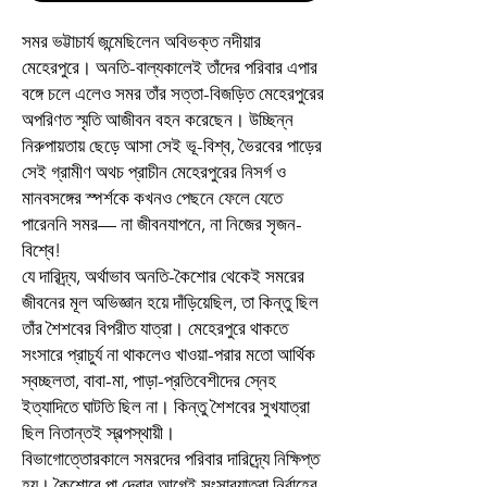
সমর ভট্টাচার্য জন্মেছিলেন অবিভক্ত নদীয়ার
মেহেরপুরে। অনতি-বাল্যকালেই তাঁদের পরিবার এপার
বঙ্গে চলে এলেও সমর তাঁর সত্তা-বিজড়িত মেহেরপুরের
অপরিণত স্মৃতি আজীবন বহন করেছেন। উচ্ছিন্ন
নিরুপায়তায় ছেড়ে আসা সেই ভূ-বিশ্ব, ভৈরবের পাড়ের
সেই গ্রামীণ অথচ প্রাচীন মেহেরপুরের নিসর্গ ও
মানবসঙ্গের স্পর্শকে কখনও পেছনে ফেলে যেতে
পারেননি সমর— না জীবনযাপনে, না নিজের সৃজন-
বিশ্বে!
যে দারিদ্র্য, অর্থাভাব অনতি-কৈশোর থেকেই সমরের
জীবনের মূল অভিজ্ঞান হয়ে দাঁড়িয়েছিল, তা কিন্তু ছিল
তাঁর শৈশবের বিপরীত যাত্রা। মেহেরপুরে থাকতে
সংসারে প্রাচুর্য না থাকলেও খাওয়া-পরার মতো আর্থিক
স্বচ্ছলতা, বাবা-মা, পাড়া-প্রতিবেশীদের স্নেহ
ইত্যাদিতে ঘাটতি ছিল না। কিন্তু শৈশবের সুখযাত্রা
ছিল নিতান্তই স্বল্পস্থায়ী।
বিভাগোত্তোরকালে সমরদের পরিবার দারিদ্র্যে নিক্ষিপ্ত
হয়। কৈশোরে পা দেবার আগেই সংসারযাত্রা নির্বাহের