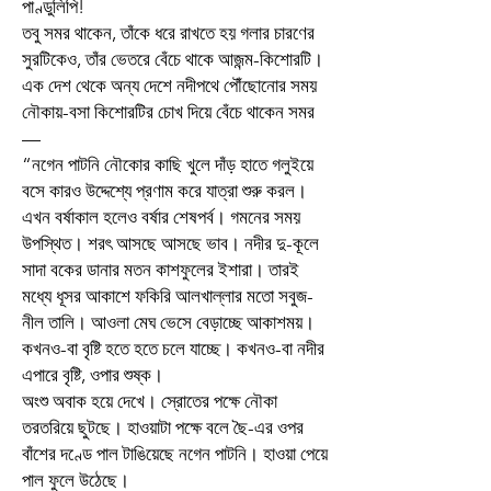
পাণ্ডুলিপি!
তবু সমর থাকেন, তাঁকে ধরে রাখতে হয় গলার চারণের
সুরটিকেও, তাঁর ভেতরে বেঁচে থাকে আজন্ম-কিশোরটি।
এক দেশ থেকে অন্য দেশে নদীপথে পৌঁছোনোর সময়
নৌকায়-বসা কিশোরটির চোখ দিয়ে বেঁচে থাকেন সমর
—
“নগেন পাটনি নৌকোর কাছি খুলে দাঁড় হাতে গলুইয়ে
বসে কারও উদ্দেশ্যে প্রণাম করে যাত্রা শুরু করল।
এখন বর্ষাকাল হলেও বর্ষার শেষপর্ব। গমনের সময়
উপস্থিত। শরৎ আসছে আসছে ভাব। নদীর দু-কূলে
সাদা বকের ডানার মতন কাশফুলের ইশারা। তারই
মধ্যে ধূসর আকাশে ফকিরি আলখাল্লার মতো সবুজ-
নীল তালি। আওলা মেঘ ভেসে বেড়াচ্ছে আকাশময়।
কখনও-বা বৃষ্টি হতে হতে চলে যাচ্ছে। কখনও-বা নদীর
এপারে বৃষ্টি, ওপার শুষ্ক।
অংশু অবাক হয়ে দেখে। স্রোতের পক্ষে নৌকা
তরতরিয়ে ছুটছে। হাওয়াটা পক্ষে বলে ছৈ-এর ওপর
বাঁশের দণ্ডে পাল টাঙিয়েছে নগেন পাটনি। হাওয়া পেয়ে
পাল ফুলে উঠেছে।