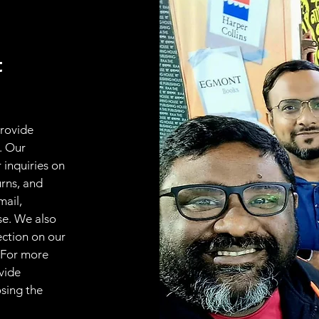
t
provide
. Our
 inquiries on
urns, and
mail,
se. We also
ection on our
 For more
vide
osing the