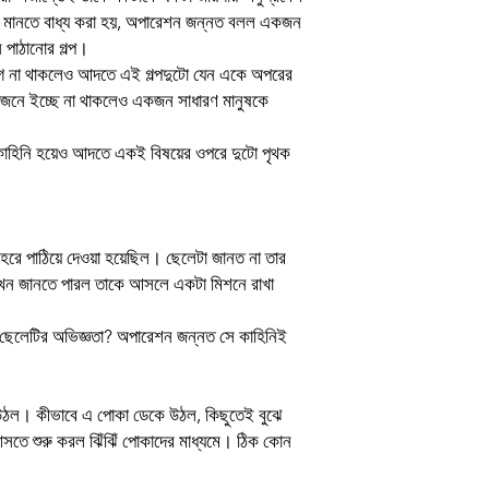
শ মানতে বাধ্য করা হয়, অপারেশন জন্নত বলল একজন
Author
ে পাঠানোর গল্প।
যোগ না থাকলেও আদতে এই গল্পদুটো যেন একে অপরের
Binding
রয়োজনে ইচ্ছে না থাকলেও একজন সাধারণ মানুষকে
Publishing Date
 কাহিনি হয়েও আদতে একই বিষয়ের ওপরে দুটো পৃথক
Publisher
প্ৰচ্ছদ ও অলংকরণ
রে পাঠিয়ে দেওয়া হয়েছিল। ছেলেটা জানত না তার
Language
যখন জানতে পারল তাকে আসলে একটা মিশনে রাখা
েলেটির অভিজ্ঞতা? অপারেশন জন্নত সে কাহিনিই
ে উঠল। কীভাবে এ পোকা ডেকে উঠল, কিছুতেই বুঝে
আসতে শুরু করল ঝিঁঝিঁ পোকাদের মাধ্যমে। ঠিক কোন