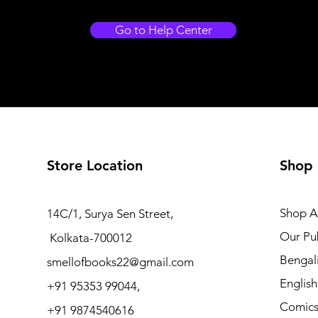
Go to Help Center
Store Location
Shop
Shop Al
14C/1, Surya Sen Street,
Our Pub
Kolkata-700012
Bengal
smellofbooks22@gmail.com
Englis
+91 95353 99044,
Comic
+91 9874540616