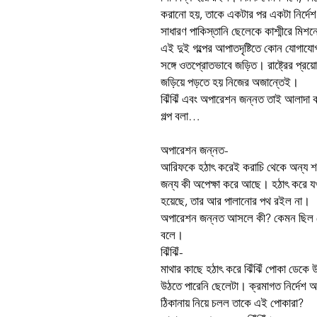
করানো হয়, তাকে একটার পর একটা নির্দে
সাধারণ পাকিস্তানি ছেলেকে কাশ্মীরে মিশন
এই দুই গল্পের আপাতদৃষ্টিতে কোন যোগা
সঙ্গে ওতপ্রোতভাবে জড়িত। রাষ্ট্রের প্
জড়িয়ে পড়তে হয় নিজের অজান্তেই।
ঝিঁঝিঁ এবং অপারেশন জন্নত তাই আলাদা
গল্প বলা…
অপারেশন জন্নত-
আরিফকে হঠাৎ করেই করাচি থেকে অন্য শহ
জন্য কী অপেক্ষা করে আছে। হঠাৎ করে 
হয়েছে, তার আর পালানোর পথ রইল না।
অপারেশন জন্নত আসলে কী? কেমন ছিল ছ
বলে।
ঝিঁঝিঁ-
মাথার কাছে হঠাৎ করে ঝিঁঝিঁ পোকা ডেক
উঠতে পারেনি ছেলেটা। ক্রমাগত নির্দেশ 
ঠিকানায় নিয়ে চলল তাকে এই পোকারা?