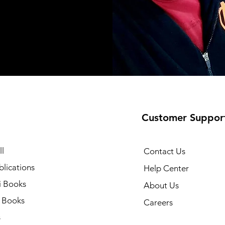
Customer Suppor
l
Contact Us
lications
Help Center
i Books
About Us
h Books
Careers
s