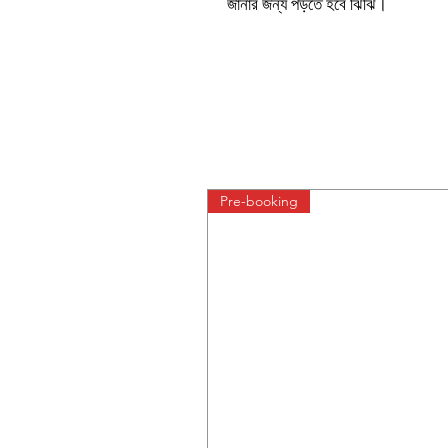
জানার জন্য পড়তে হবে ঝিঁঝিঁ।
Pre-booking