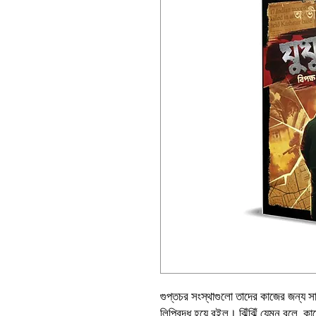
গুপ্তচর সংস্থাগুলো তাদের কাজের জন্য স
লিপিবদ্ধ হয়ে রইল। ঝিঁঝিঁ যেমন বলে, ক