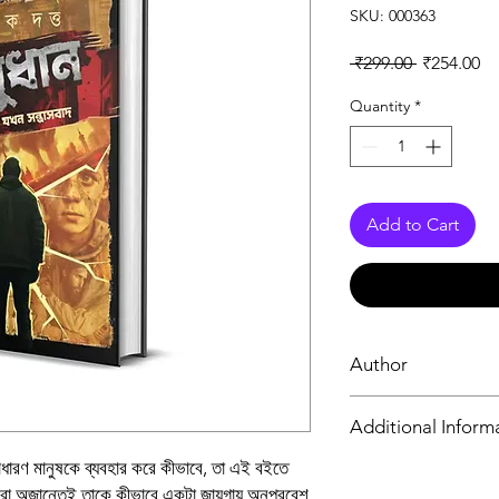
SKU: 000363
Regular Pr
Sa
 ₹299.00 
₹254.00
Quantity
*
Add to Cart
Author
Abhik Dutta
Additional Inform
াধারণ মানুষকে ব্যবহার করে কীভাবে, তা এই বইতে
Book
ারো অজান্তেই তাকে কীভাবে একটা জায়গায় অনুপ্রবেশ