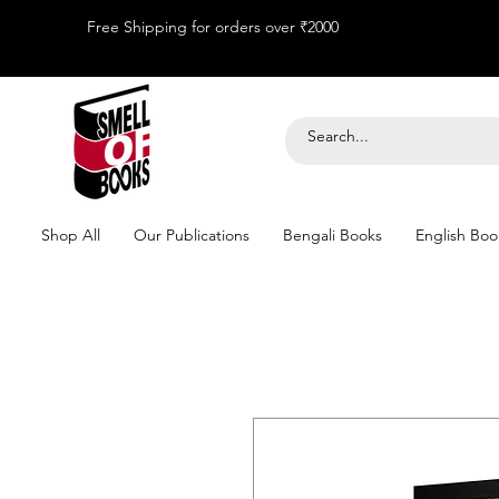
Free Shipping for orders over ₹2000
Shop All
Our Publications
Bengali Books
English Boo