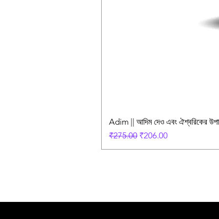
Adim || আদিম দেও এবং ঐশ্বরিকের উ
Regular Price
Sale Price
₹275.00
₹206.00