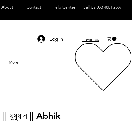
About
Contact
Help Center
Call Us
033 4801 2537
Log In
Favorites
More
 য়ুয়ুধান || Abhik