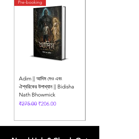
Pre-booking
Pre-booking
Adim || আদিম দেও এবং
AMI SHEI MANUSH
ঐশ্বরিকের উপাখ্যান || Bidisha
AAR NEI || আমি সেই মানু
Nath Bhowmick
আর নেই || ABIR
Regular Price
Sale Price
Regular Price
₹275.00
₹206.00
₹249.00