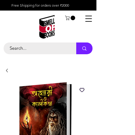
Free Shipping for orders over ₹2000