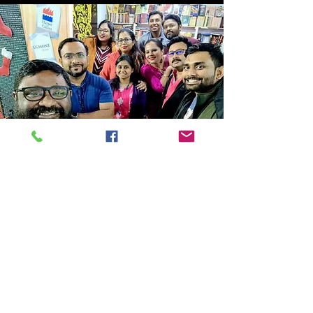
Store Location
14C/1, Surya Sen Street, Kolkata-700012
smellofbooks22@gmail.com
+91 95353 99044
,
+91 9874540616