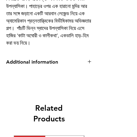
উপন্যাসিকা। পাহাড়ের ওপর এক হারানো মন্দির আর
তার সঙ্গে জড়ানো একটি আরবান লেজেন্ড নিয়ে এক
অ্যামেরিকান প্রত্নতাত্ত্বিকের বিভীষিকাময় অভিজ্ঞতার
গল্প। পাঁচটি ভিন্ন স্বাদের উপন্যাসিকা নিয়ে এসে
হাজির ‘কাটা অঘোরী ও কালীকথা’, একডালি হাড়-হিম
করা ভয় নিয়ে।
Additional information
Writer
Shubhashish Chakraborty
Boibondhu Publishers
Related
Products