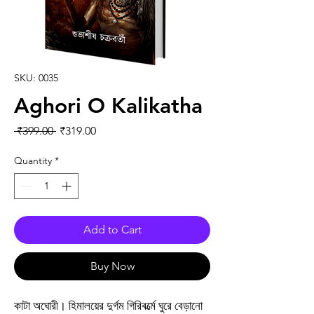
SKU: 0035
Aghori O Kalikatha
Regular Price
Sale Price
 ₹399.00 
₹319.00
Quantity
*
Add to Cart
Buy Now
কাটা অঘোরী। হিমালয়ের দুর্গম গিরিবর্ত্মে ঘুরে বেড়ানো