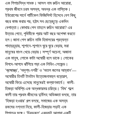
এক পিশাচসিদ্ধ সাধক। আসল নাম রুচিন আরোরা,
প্রথম জীবনে চরম অসভ্য, অভদ্র এক নাস্তিক।
ইউরোপের সার্নে পার্টিকেল ফিজিসিস্ট হিসেবে বেশ কিছু
বছর কাজ করার পর, হঠাৎ সব ছেড়েছুড়ে একদিন
বেপাত্তা। কোথায় গেল তাহলে রুচিন আরোরা? এর
উত্তর পেতে, পৃথিবীকে প্রায় আট বছর অপেক্ষা করতে
হল। জানা গেল রুচিন নাকি হিমালয়ের প্রত্যন্ত
পাহাড়চূড়ায়, শ্মশানে-শ্মশানে ঘুরে ঘুরে বেড়ায়, মরা
মানুষের মাংস খেয়ে বেড়ায়। সম্পূর্ণ অচেনা, অজানা
এক মানুষ, লোকে কাটা অঘোরী বলে ডাকে। লোকের
বিপদে-আপদে ঝাঁপিয়ে পড়া এক লিভিং-লেজেন্ড।
‘ব্রহ্মাস্ত্র’, ‘অদৃশ্য-নগরী’ ও ‘অতল জলের আহ্বান’—
অঘোরীর তিনটি টানটান উত্তেজনাবহুল বড়োগল্প,
অঘোরী ফিরে এসেছে মানুষেরই কল্যাণকার্যে। কালী-
হিজড়া অবিশ্যি এক অন্ধকারময় চরিত্র। ‘বিষ’ গল্পে
কালী তার প্রথম জীবনের দুর্বিসহ অভিজ্ঞতা বলছে, তার
‘হিজড়া হওয়ার’ গল্প বলছে, সমাজের এক অসহ্য
রকমের নগ্নতা নিয়ে, কালী-হিজড়ার লড়াই এক
পিশাচের সঙ্গে। ‘চিরভক্ত’ একদমই আলাদা একটি