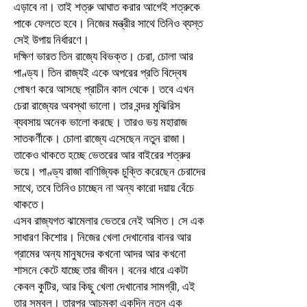
এড়াবে না। তাই শত্রু আঘাত করার আগেই শত্রুকে
পাকে ফেলতে হবে। নিজের মন্ত্রীর সাথে তিনিও ব্যস্ত
সেই উপায় নির্ধারণে।
দক্ষিণ ভারত তিন রাজ্যে বিভক্ত। চেরা, চোলা আর
পাণ্ড্য। তিন রাজ্যই একে অপরের প্রতি বিদ্বেষ
পোষণ করে আসছে প্রাচীন কাল থেকে। তবে এখন
চেরা রাজ্যের অবস্থা ভালো। তার বন্দর মুঝিরিস
ব্যবসায় অনেক ভালো করছে। তারও ভয় মহারাজ
সাতকর্ণীকে। চোলা রাজ্যে এসেছেন নতুন রাজা।
তাকেও থাকতে হচ্ছে ভেতরের আর বাইরের শত্রুর
ভয়ে। পাণ্ড্য রাজা বাণিজ্যিক চুক্তি করেছেন চেরাদের
সাথে, তবে তিনিও চাচ্ছেন না অন্য কারো দয়ায় বেঁচে
থাকতে।
এসব রাজ্যগত ঝামেলার ভেতরে নেই অসিত। সে এক
সাধারণ কিশোর। নিজের খেলা দেখানোর বানর আর
গ্রামের অন্য মানুষদের কখনো আদর আর কখনো
শাসনে কেটে যাচ্ছে তার জীবন। বনের ধারে একটা
কেবল কুটির, আর কিছু খেলা দেখানোর সামগ্রী, এই
তার সম্বল। তারপর আচমকা একদিন নতুন এক