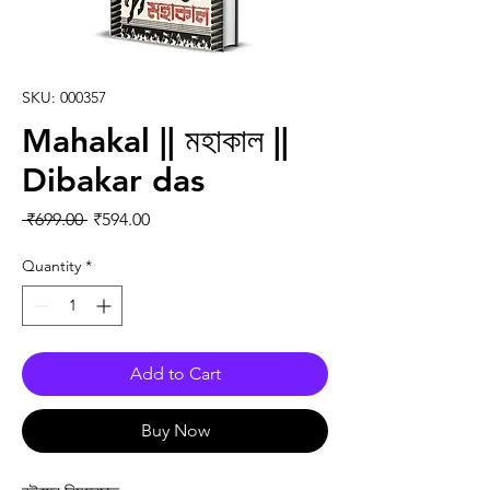
SKU: 000357
Mahakal || মহাকাল ||
Dibakar das
Regular Price
Sale Price
 ₹699.00 
₹594.00
Quantity
*
Add to Cart
Buy Now