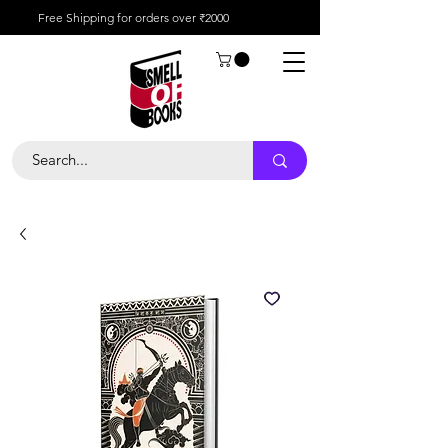
Free Shipping for orders over ₹2000