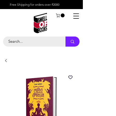
Free Shipping for orders over ₹2000