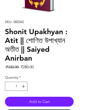
SKU: 000342
Shonit Upakhyan :
Atit || শোণিত উপাখ্যান
অতীত || Saiyed
Anirban
Regular Price
Sale Price
 ₹330.00 
₹280.00
Quantity
*
Add to Cart