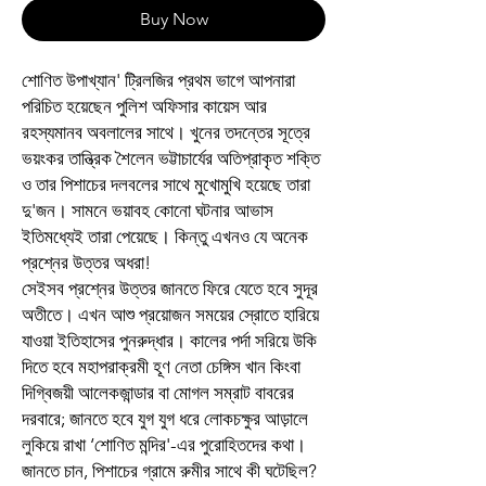
Buy Now
শোণিত উপাখ্যান' ট্রিলজির প্রথম ভাগে আপনারা
পরিচিত হয়েছেন পুলিশ অফিসার কায়েস আর
রহস্যমানব অবলালের সাথে। খুনের তদন্তের সূত্রে
ভয়ংকর তান্ত্রিক শৈলেন ভট্টাচার্যের অতিপ্রাকৃত শক্তি
ও তার পিশাচের দলবলের সাথে মুখোমুখি হয়েছে তারা
দু'জন। সামনে ভয়াবহ কোনো ঘটনার আভাস
ইতিমধ্যেই তারা পেয়েছে। কিন্তু এখনও যে অনেক
প্রশ্নের উত্তর অধরা!
সেইসব প্রশ্নের উত্তর জানতে ফিরে যেতে হবে সুদূর
অতীতে। এখন আশু প্রয়োজন সময়ের স্রোতে হারিয়ে
যাওয়া ইতিহাসের পুনরুদ্ধার। কালের পর্দা সরিয়ে উকি
দিতে হবে মহাপরাক্রমী হূণ নেতা চেঙ্গিস খান কিংবা
দিগ্বিজয়ী আলেকজান্ডার বা মোগল সম্রাট বাবরের
দরবারে; জানতে হবে যুগ যুগ ধরে লোকচক্ষুর আড়ালে
লুকিয়ে রাখা ‘শোণিত মন্দির'-এর পুরোহিতদের কথা।
জানতে চান, পিশাচের গ্রামে রুমীর সাথে কী ঘটেছিল?