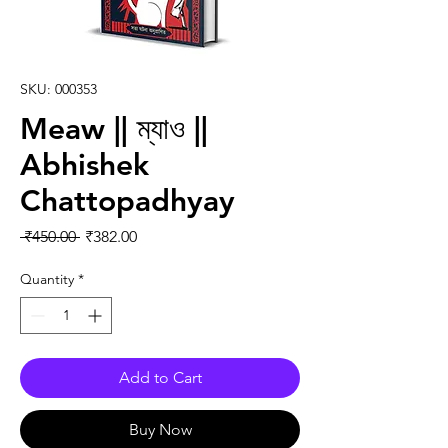
SKU: 000353
Meaw || ম্যাও ||
Abhishek
Chattopadhyay
Regular Price
Sale Price
 ₹450.00 
₹382.00
Quantity
*
Add to Cart
Buy Now