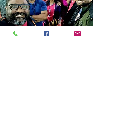
Store Location
14C/1, Surya Sen Street, Kolkata-700012
smellofbooks22@gmail.com
+91 95353 99044
,
+91 9874540616