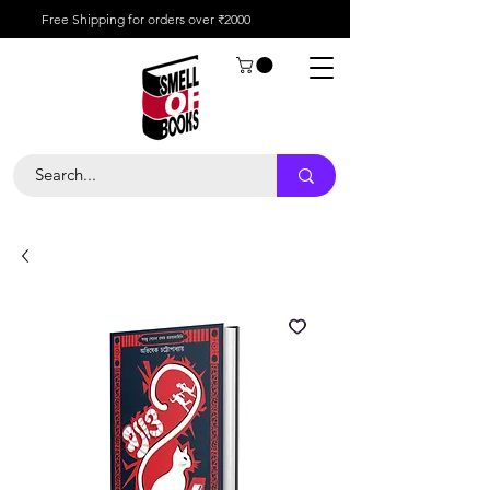
Free Shipping for orders over ₹2000