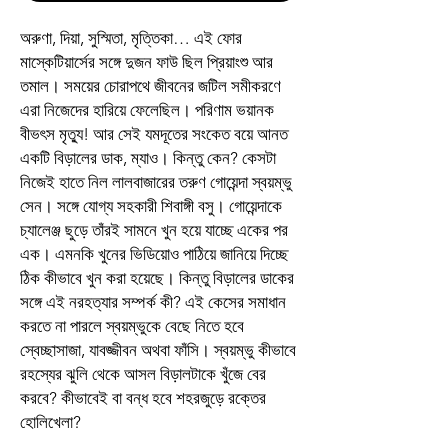
অরুণা, দিয়া, সুস্মিতা, মৃত্তিকা… এই ফোর
মাস্কেটিয়ার্সের সঙ্গে দুজন ফাউ ছিল প্রিয়াংশু আর
তমাল। সময়ের চোরাপথে জীবনের জটিল সমীকরণে
এরা নিজেদের হারিয়ে ফেলেছিল। পরিণাম ভয়ানক
বীভৎস মৃত্যু! আর সেই যমদূতের সংকেত বয়ে আনত
একটি বিড়ালের ডাক, ম্যাও। কিন্তু কেন? কেসটা
নিজেই হাতে নিল লালবাজারের তরুণ গোয়েন্দা স্বয়ম্ভু
সেন। সঙ্গে যোগ্য সহকারী শিবাঙ্গী বসু। গোয়েন্দাকে
চ্যালেঞ্জ ছুড়ে তাঁরই সামনে খুন হয়ে যাচ্ছে একের পর
এক। এমনকি খুনের ভিডিয়োও পাঠিয়ে জানিয়ে দিচ্ছে
ঠিক কীভাবে খুন করা হয়েছে। কিন্তু বিড়ালের ডাকের
সঙ্গে এই নরহত্যার সম্পর্ক কী? এই কেসের সমাধান
করতে না পারলে স্বয়ম্ভুকে বেছে নিতে হবে
স্বেচ্ছাসাজা, যাবজ্জীবন অথবা ফাঁসি। স্বয়ম্ভু কীভাবে
রহস্যের ঝুলি থেকে আসল বিড়ালটাকে খুঁজে বের
করবে? কীভাবেই বা বন্ধ হবে শহরজুড়ে রক্তের
হোলিখেলা?