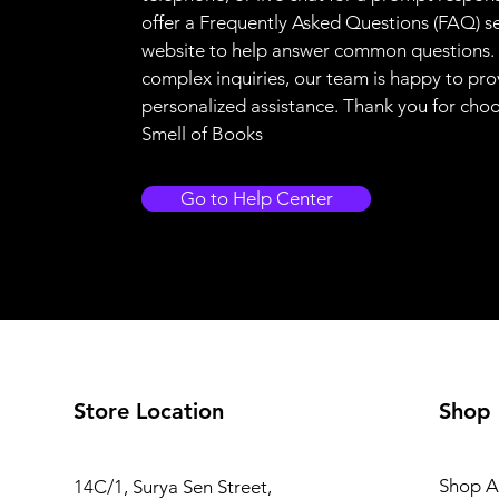
offer a Frequently Asked Questions (FAQ) s
website to help answer common questions.
complex inquiries, our team is happy to pro
personalized assistance. Thank you for cho
Smell of Books
Go to Help Center
Store Location
Shop
Shop Al
14C/1, Surya Sen Street,