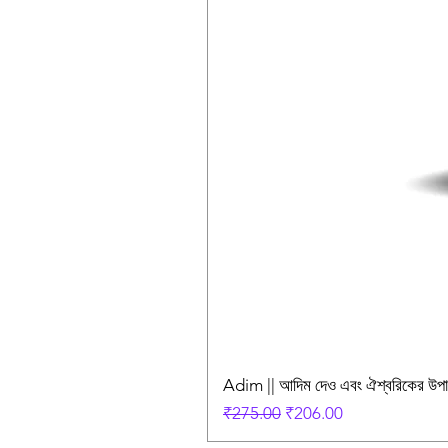
Adim || আদিম দেও এবং ঐশ্বরিকের উ
Regular Price
Sale Price
₹275.00
₹206.00