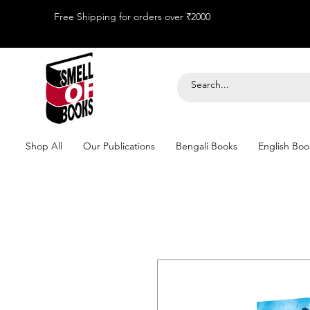
Free Shipping for orders over ₹2000
Shop All
Our Publications
Bengali Books
English Boo