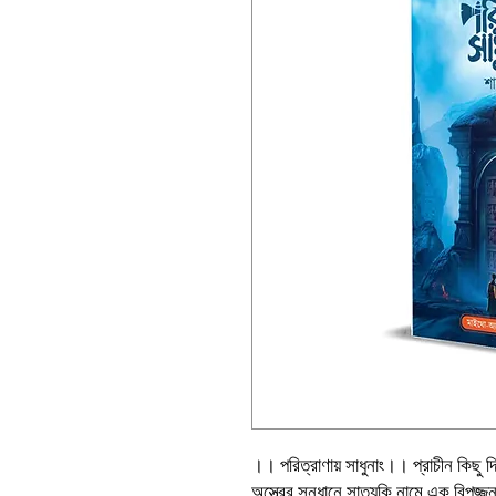
।। পরিত্রাণায় সাধুনাং।। প্রাচীন কিছু দিব
অস্ত্রের সন্ধানে সাত্যকি নামে এক বিপজ্