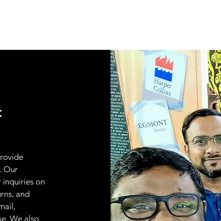
t
provide
. Our
 inquiries on
urns, and
mail,
se. We also