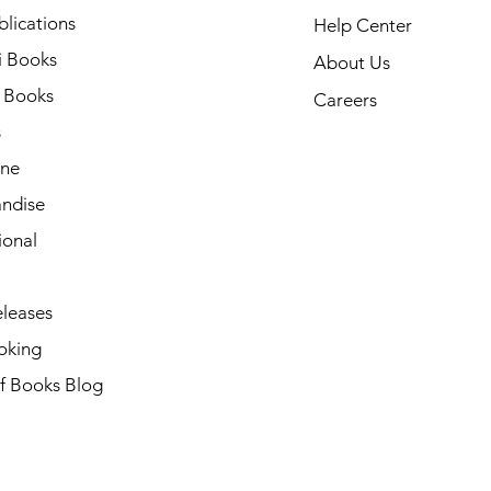
lications
Help Center
i Books
About Us
h Books
Careers
s
ne
ndise
ional
leases
oking
of Books Blog