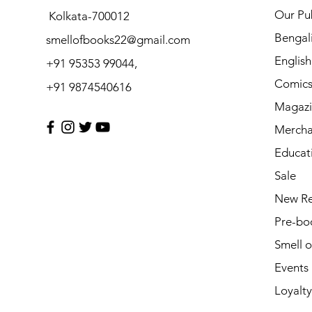
Our Pub
Kolkata-700012
Bengal
smellofbooks22@gmail.com
Englis
+91 95353 99044,
Comic
+91 9874540616
Magazi
Mercha
Educat
Sale
New Re
Pre-bo
Smell 
Events
Loyalty