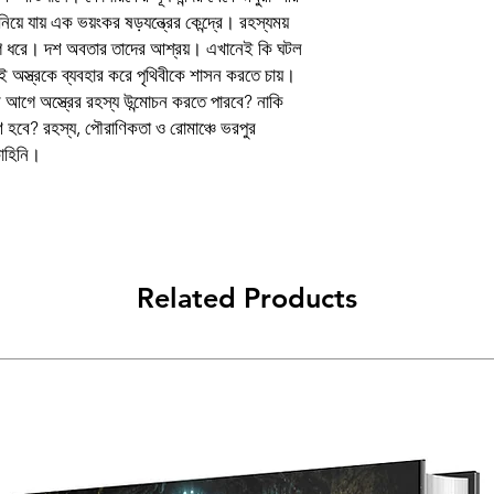
ে নিয়ে যায় এক ভয়ংকর ষড়যন্ত্রের কেন্দ্রে। রহস্যময়
Book
যুগ ধরে। দশ অবতার তাদের আশ্রয়। এখানেই কি ঘটল
 অস্ত্রকে ব্যবহার করে পৃথিবীকে শাসন করতে চায়।
Author
র আগে অস্ত্রের রহস্য উন্মোচন করতে পারবে? নাকি
ণ হবে? রহস্য, পৌরাণিকতা ও রোমাঞ্চে ভরপুর
Binding
কাহিনি।
Publishing Date
Publisher
প্ৰচ্ছদ ও অলংকরণ
Related Products
Language