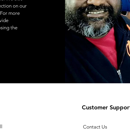
ection on our
 For more
vide
osing the
Customer Suppor
l
Contact Us