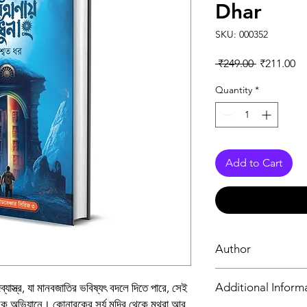
Dhar
SKU: 000352
Regular Pr
Sa
 ₹249.00 
₹211.00
Quantity
*
Add to Cart
Author
Saswata Dhar
Additional Inform
্যাস্ত্র, যা মানবজাতির ভবিষ্যৎ বদলে দিতে পারে, সেই
জনক অভিযানে। কোনারকের সূর্য মন্দির থেকে মথুরা আর