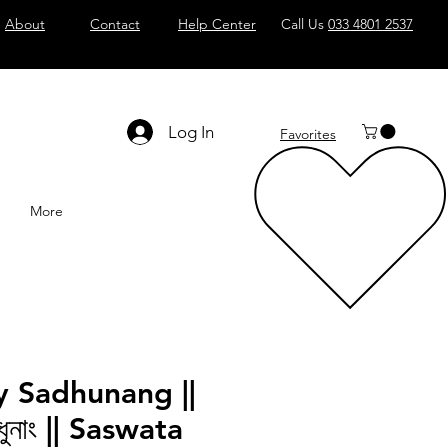
About
Contact
Help Center
Call Us
033 4801 2537
Log In
Favorites
More
y Sadhunang ||
াধুনাং || Saswata