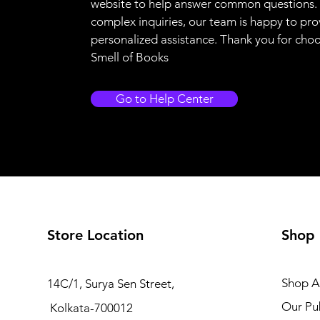
website to help answer common questions.
complex inquiries, our team is happy to pro
personalized assistance. Thank you for cho
Smell of Books
Go to Help Center
Store Location
Shop
Shop Al
14C/1, Surya Sen Street,
Our Pub
Kolkata-700012