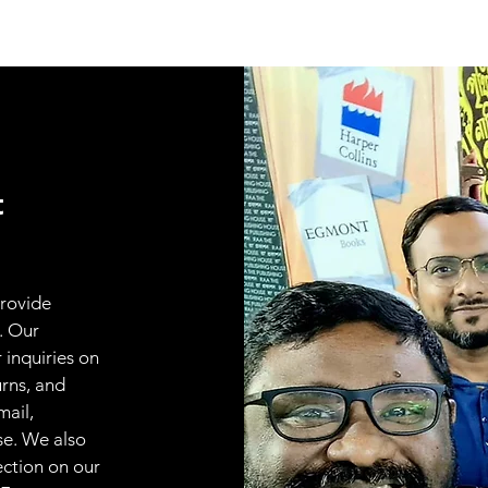
t
provide
. Our
 inquiries on
urns, and
mail,
se. We also
ection on our