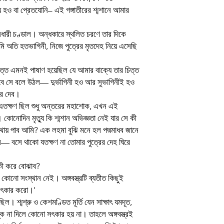
Binding
হও বা প্রেতযোনি– এই গঙ্গাতীরের শ্মশানে আমার
Publishing Date
ানধারী চণ্ডাল। অন্ধকারে স্থলিত চরণে তার দিকে
 অতি হতভাগিনী, নিজে পুত্রের মৃতদেহ নিয়ে এসেছি
Publisher
প্রচ্ছদ ও অলংকরণ
ত্ত এমনই পাষাণ হয়েছিল যে আমার বাক্যে তার চিত্ত
াবে সে বলে উঠল— দুর্ভাগিনী হও আর সুভাগিনীই হও
Language
করে দেব।
তক্ষণ ছিল শুধু অন্তরের মহাশোক, এখন এই
কোনোদিন মৃত্যু কি শ্মশান অভিজ্ঞতা নেই যার সে কী
থায় পাব আমি? এক লহমা বুঝি মনে হল পদ্মমাধব জানে
ল— বসে থাকো যতক্ষণ না তোমার পুত্রের দেহ ঘিরে
ী করে বোঝাব?
কোনো সংস্থান নেই। অঙ্গবস্ত্রটি ব্যতীত কিছুই
 সৎকার করো।'
। শ্মশ্রু ও কেশমণ্ডিত মূর্তি যেন সাক্ষাৎ যমদূত,
 না দিলে কোনো সৎকার হয় না। তাহলে অঙ্গবস্ত্রই