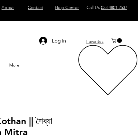
About
Contact
Help Center
Call Us
033 4801 2537
Log In
Favorites
More
than || শৈব্যা
a Mitra