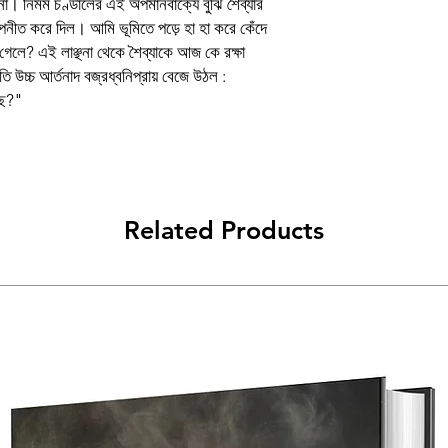
। নির্মম চণ্ডালের এই অপমানবাক্যে বুঝি শৈব্যার
য় উপনীত করে দিল। আমি ভূমিতে পড়ে হা হা করে কেঁদে
 গেলে? এই লাঞ্ছনা থেকে শৈব্যাকে আজ কে রক্ষা
অতি উচ্চ আর্তনাদ বজ্রধ্বনিপ্রায় বেজে উঠল :
েছ?"
Related Products