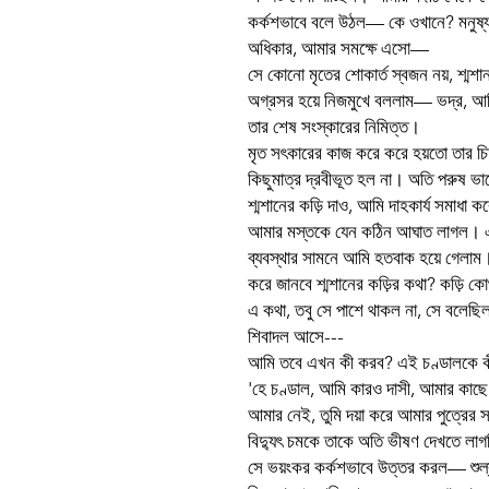
কর্কশভাবে বলে উঠল— কে ওখানে? মনুষ্য 
অধিকার, আমার সমক্ষে এসো—
সে কোনো মৃতের শোকার্ত স্বজন নয়, শ্মশ
অগ্রসর হয়ে নিজমুখে বললাম— ভদ্র, আমি
তার শেষ সংস্কারের নিমিত্ত।
মৃত সৎকারের কাজ করে করে হয়তো তার চি
কিছুমাত্র দ্রবীভূত হল না। অতি পরুষ ভ
শ্মশানের কড়ি দাও, আমি দাহকার্য সমাধা 
আমার মস্তকে যেন কঠিন আঘাত লাগল। এ
ব্যবস্থার সামনে আমি হতবাক হয়ে গেলাম। 
করে জানবে শ্মশানের কড়ির কথা? কড়ি কো
এ কথা, তবু সে পাশে থাকল না, সে বলেছি
শিবাদল আসে---
আমি তবে এখন কী করব? এই চণ্ডালকে ক
'হে চণ্ডাল, আমি কারও দাসী, আমার কাছে 
আমার নেই, তুমি দয়া করে আমার পুত্রের
বিদ্যুৎ চমকে তাকে অতি ভীষণ দেখতে লাগছিল
সে ভয়ংকর কর্কশভাবে উত্তর করল— শুল্ক