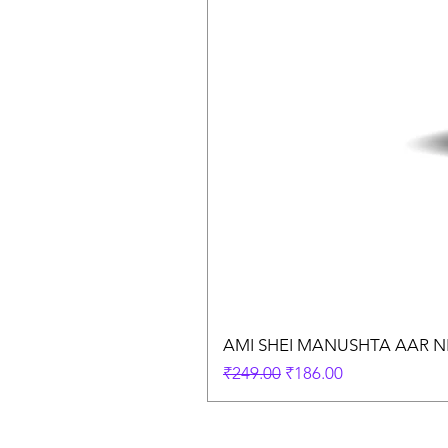
AMI SHEI MANUSHTA AAR NEI || 
Regular Price
Sale Price
₹249.00
₹186.00