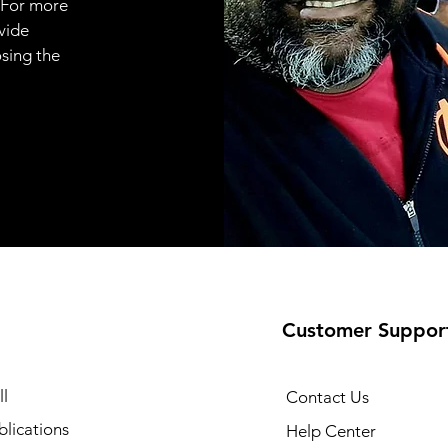
 For more
vide
osing the
Customer Suppor
l
Contact Us
lications
Help Center