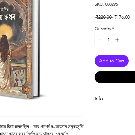
SKU: 000296
Regular Pr
Sa
 ₹220.00 
₹176.00
Quantity
*
Add to Cart
Info
Book
Author
য় চিতা জ্বলছিল। তার পার্শ্বে দণ্ডায়মান মনুষ্যমূর্তি
োনো কাতর স্বর নির্গত হয়ে থাকবে, সে অতি