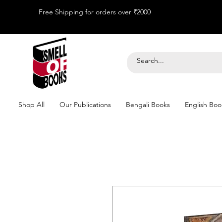
Free Shipping for orders over ₹2000
Shop All
Our Publications
Bengali Books
English Boo