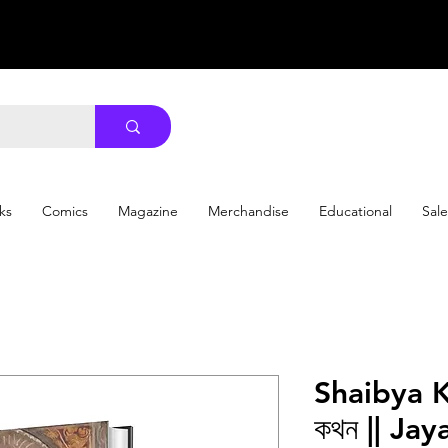
ks
Comics
Magazine
Merchandise
Educational
Sale
Shaibya Ko
কথন || Jay