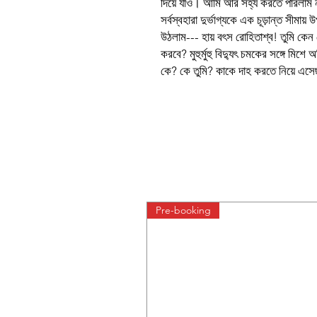
দিয়ে যাও। আমি আর সহ্য করতে পারলাম না
সর্বস্বহারা দুর্ভাগ্যকে এক চূড়ান্ত সীমা
উঠলাম--- হায় বৎস রোহিতাশ্ব! তুমি কেন
করবে? মুহুর্মুহু বিদ্যুৎ চমকের সঙ্গে মিশে 
কে? কে তুমি? কাকে দাহ করতে নিয়ে এস
Pre-booking