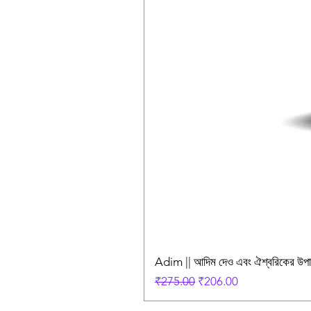
Adim || আদিম দেও এবং ঐশ্বরিকের উ
Regular Price
Sale Price
₹275.00
₹206.00