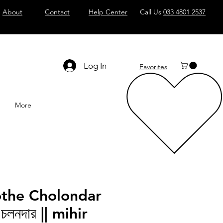
About
Contact
Help Center
Call Us
033 4801 2537
Log In
Favorites
More
othe Cholondar
 চলনদার || mihir