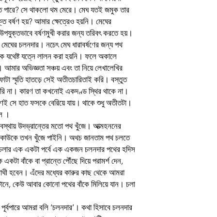
লতে পারে? সে থাকলো থম মেরে। মেঘ যতই জমুক তার
প্রচ্ছদ ও অলংকরণ
্ত বর্ষণ হয়? আমার ক্ষেত্রেও হয়নি। মেঘের
উপযুক্তভাবে বর্ষণমুখী করার জন্য তরিবৎ করতে হয়।
Language
 মেঘের চলনদার। নচেৎ মেঘ ধারাবর্ষণের জন্য পথ
টাকে যথেষ্ট যত্নে লালন করা হয়নি। ফলে অকালে
েল। আমার অভিজ্ঞতা সঞ্চয় এবং তা নিয়ে লেখালেখির
াটা স্মৃতি হাতড়ে সেই অতীতচারিতাই করি। বস্তুত
পারি না। কারণ তা কখনোই একদণ্ড স্থির থাকে না।
্ষণেই সে হাত ফসকে বেরিয়ে যায়। থাকে শুধু অতীতটা।
বল ।
স্থায় উদভ্রান্তের মতো পথ খুঁজে। আত্মহননের
র কাউকে তখন খুঁজে পাইনি। অথচ জানতাম পথ চলতে
 চলার এক একটা পর্বে এক একজন চলনদার পথের হদিস
কটা বাঁকে বা প্রান্তে পৌঁছে দিয়ে পরামর্শ দেন,
 সাথী হবেন। এঁদের মধ্যের কারুর কাছ থেকে আমরা
টানে, কেউ আবার কোনো পথের বাঁকে মিলিয়ে যান। চলা
 পূর্বপারে আমরা বলি ‘চলনদার’। কথা হিসাবে চলনদার