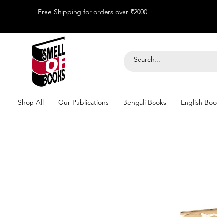
Free Shipping for orders over ₹2000
Shop All
Our Publications
Bengali Books
English Boo