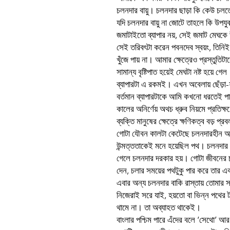
চলনদার বায়ু। চলনদার ছাড়া কি কেউ চ
যদি চলনদার বায়ু না জোটে তাহলে কি উপযুক
জমাটাইতো ব্যাপার নয়, সেই জমাট মেঘকে 
সেই তরিবৎটা করেন পবনদেব স্বয়ং, তিনিই
খুঁজে পায় না। আমার ক্ষেত্রেও প্রস্তুতি
সামান্য বৃষ্টিপাত হয়েই মেঘটা নষ্ট হয়ে গ
ব্যাপারটা এ রকমই। এখন অবেলায় ছেঁড়া-ফ
বর্তমান ব্যাপারটাকে আমি কখনো ধরতেই 
কালের অনির্ণেয় অথচ ধ্রুব নিয়মে প্রতিক
ব্যক্তি মানুষের ক্ষেত্রে ক্ষণিকত্ব বড় প্র
গোটা যৌবন কালটা কেটেছে চলনদারহীন অব
উন্মত্ততাকেই মনে হয়েছিল পথ। চলনদা
গেলে চলনদার দরকার হয়। গোটা জীবনের
দেন, চলার সময়ের পথটুকু পার করে তার এক এ
এবার অন্য চলনদার বাকি রাস্তায় তোমার
নিজেরাই সরে যাই, হয়তো বা ভিন্ন পথের 
থামে না। তা অব্যাহত থাকেই।
বাংলার পশ্চিম পারে এঁদের বলে ‘সেথো’ আর