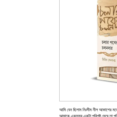
আমি যেন ছিলাম নিঃসীম নীল আকাশের মতো
আমাকে একসময় একটা পরিপুষ্ট মেঘে তা পর