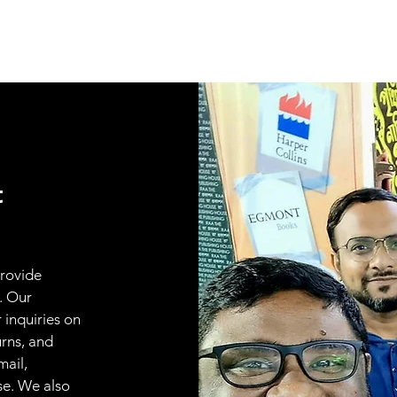
t
provide
. Our
 inquiries on
urns, and
mail,
se. We also