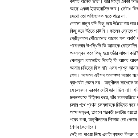
কথাটি অনেক ভারী। তার মধ্যে একটা অভি
আছে একটা ইয়ারদোস্তি ভাব। সেটাও কিছু 
সেথো তো অভিভাবক হতে পারে না ৷
কোনো মানুষ যদি কিছু হয়ে উঠতে চায় তার
কিছু হয়ে উঠতে চাইনি। কালের স্রোতে গ
প্রৌঢ়কালে পৌঁছোনোর আগের ক্ষণ অবধি গ
প্রবণতার উপস্থিতি কি আমাকে কোনোদিন প
অবলম্বন করে কিছু হয়ে ওঠার সাধনা করি? কণ্
খেলাধুলা কোনোটার দিকেই কি আমার আকর্ষ
আমার চরিত্রে ছিল না? এসব প্রশ্ন আমার
শেষ। আসলে এইসব আকাঙ্ক্ষা আমার মধ্যে
ব্যাপারটা তেমন নয়। অনুশীলন সাপেক্ষে 
যে চলনদার দরকার সেটা জানা ছিল না। যদি
চলনদারকে চিহ্নিত করে, তাঁর চলনদারিত
চলার পথে প্রথম চলনদারকে চিহ্নিত করে য
পক্ষে সম্ভব, তাহলে পরবর্তী চলাটায় হয়তো 
পরের কথা, অনুশীলনের শিক্ষাটা তো পেতা
শৈশব কৈশোরে।
সেই না-পাওয়া নিয়ে একটা ব্যাপক বিবরণ 