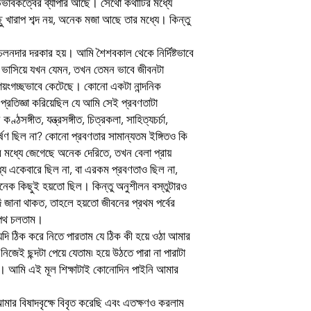
ভাবকত্বের ব্যাপার আছে। সেথো কথাটির মধ্যে
খারাপ শব্দ নয়, অনেক মজা আছে তার মধ্যে। কিন্তু
 চলনদার দরকার হয়। আমি শৈশবকাল থেকে নির্দিষ্টভাবে
া ভাসিয়ে যখন যেমন, তখন তেমন ভাবে জীবনটা
য়ংগচ্ছভাবে কেটেছে। কোনো একটা নান্দনিক
্রতিজ্ঞা করিয়েছিল যে আমি সেই প্রবণতাটা
ঠসঙ্গীত, যন্ত্রসঙ্গীত, চিত্রকলা, সাহিত্যচর্চা,
ণ ছিল না? কোনো প্রবণতার সামান্যতম ইঙ্গিতও কি
 মধ্যে জেগেছে অনেক দেরিতে, তখন বেলা প্রায়
 একেবারে ছিল না, বা এরকম প্রবণতাও ছিল না,
অনেক কিছুই হয়তো ছিল। কিন্তু অনুশীলন বস্তুটারও
 জানা থাকত, তাহলে হয়তো জীবনের প্রথম পর্বের
ে পথ চলতাম।
দি ঠিক করে নিতে পারতাম যে ঠিক কী হয়ে ওঠা আমার
নিজেই ছন্দটা পেয়ে যেতাম৷ হয়ে উঠতে পারা না পারাটা
ম। আমি এই মূল শিক্ষাটাই কোনোদিন পাইনি আমার
আমার বিষাদবৃক্ষে বিবৃত করেছি এবং এতক্ষণও করলাম