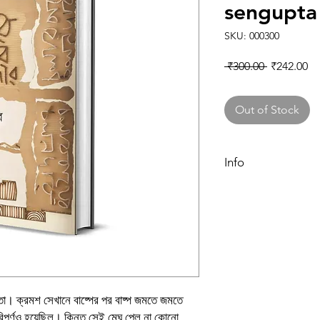
sengupta
SKU: 000300
Regular Pr
Sa
 ₹300.00 
₹242.00
Out of Stock
Info
Book
Author
Binding
Publishing Date
। ক্রমশ সেখানে বাষ্পের পর বাষ্প জমতে জমতে
িপূর্ণও হয়েছিল। কিন্তু সেই মেঘ পেল না কোনো
Publisher