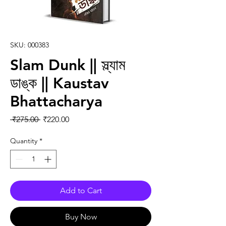
SKU: 000383
Slam Dunk || স্ল্যাম
ডাঙ্ক || Kaustav
Bhattacharya
Regular Price
Sale Price
 ₹275.00 
₹220.00
Quantity
*
Add to Cart
Buy Now