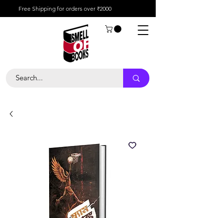
Free Shipping for orders over ₹2000