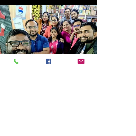
Store Location
14C/1, Surya Sen Street, Kolkata-700012
smellofbooks22@gmail.com
+91 95353 99044
,
+91 9874540616