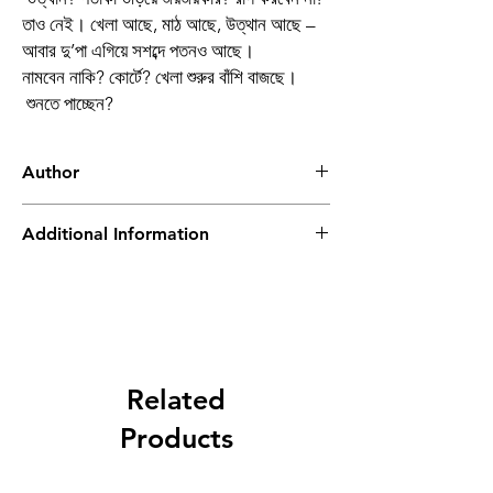
তাও
নেই।
খেলা
আছে
,
মাঠ
আছে
,
উত্থান
আছে
–
আবার
দু
’
পা
এগিয়ে
সশব্দে
পতনও
আছে।
নামবেন
নাকি
?
কোর্টে
?
খেলা
শুরুর
বাঁশি
বাজছে।
শুনতে
পাচ্ছেন
?
Author
কৌস্তভ
ভট্টাচার্য
Additional Information
Book
স্ল্যাম ডাঙ্ক
Author
কৌস্তভ
ভট্টাচার্য
Binding
Hardcover
Related
crown
Products
Publishing
2026
Date