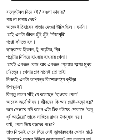
বাস্কেটবল
নিয়ে
বই
?
বাঙলা
ভাষায়
?
খায়
না
মাথায়
দেয়
?
আজ্ঞে
ইতিহাসের
পাতায়
দেওয়া
উচিৎ
ছিল।
হয়নি।
তাই
একটা
জীবন
ছুঁই
ছুঁই
‘
গাঁজাখুরি
’
গপ্পো
ফাঁদতে
হল।
দু
’
ড্রপের
ড্রিবল
,
টু
-
পয়েন্টার
,
থ্রি
-
পয়েন্টার
মিলিয়ে
হাওয়ায়
হাওয়ায়
খেলা।
তারই
একজন
কোচ
আর
একজন
প্লেয়ার
গল্পের
মুখ্য
চরিত্রে।
খেলার
গল্প
মানেই
তো
তাই
!
নিশ্চয়ই
একটা
আদ্যন্ত
কিশোরপাঠ্য
ক্রীড়া
-
উপন্যাস
?
কিন্তু
লালন
সাঁই
যে
বলেছেন
‘
হাওয়ার
খেলা
’
আরেক
অর্থে
জীবন।
জীবনের
কি
আর
ছোট
-
বড়ো
হয়
?
তবে
সেভাবে
যদি
বলেন
এটা
ঠিক
বইয়ের
দোকানে
‘
অনূ
র্ধ্ব
আঠেরো
’
তাকে
সাজিয়ে
রাখার
উপন্যাস
নয়।
বটে
,
খেলা
নিয়ে
বড়দের
গপ্পো
?
তাও
নিশ্চয়ই
শেষে
গিয়ে
সেই
আন্ডারডগের
খেলার
মাঠে
উত্থান
?
পতাকা
উড়িয়ে
জয়জয়কার
?
রাগ
করবেন
না
!