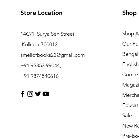
Store Location
Shop
Shop Al
14C/1, Surya Sen Street,
Our Pub
Kolkata-700012
Bengal
smellofbooks22@gmail.com
Englis
+91 95353 99044,
Comic
+91 9874540616
Magazi
Mercha
Educat
Sale
New Re
Pre-bo