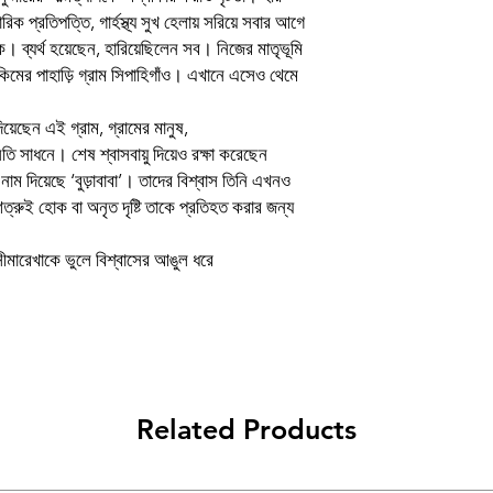
িক প্রতিপত্তি, গার্হস্থ্য সুখ হেলায় সরিয়ে সবার আগে
Author
। ব্যর্থ হয়েছেন, হারিয়েছিলেন সব। নিজের মাতৃভূমি
কিমের পাহাড়ি গ্রাম সিপাহিগাঁও। এখানে এসেও থেমে
Binding
Publishing Date
়েছেন এই গ্রাম, গ্রামের মানুষ,
্নতি সাধনে। শেষ শ্বাসবায়ু দিয়েও রক্ষা করেছেন
Publisher
াম দিয়েছে ‘বুড়াবাবা’। তাদের বিশ্বাস তিনি এখনও
 শত্রুই হোক বা অনৃত দৃষ্টি তাকে প্রতিহত করার জন্য
প্ৰচ্ছদ
সীমারেখাকে ভুলে বিশ্বাসের আঙুল ধরে
Language
Related Products