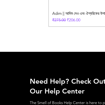
Adim || আদিম দেও এবং ঐশ্বরিকের উ
Regular Price
Sale Price
₹275.00
₹206.00
Need Help? Check Ou
Our Help Center
The Smell of Books Help Center is here to 