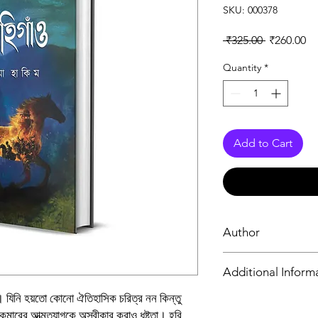
SKU: 000378
Regular Pr
Sa
 ₹325.00 
₹260.00
Quantity
*
Add to Cart
Author
Semima Hakim
Additional Inform
। যিনি হয়তো কোনো ঐতিহাসিক চরিত্র নন কিন্তু
Book
ারের আত্মত্যাগকে অস্বীকার করাও ধৃষ্টতা। হরি