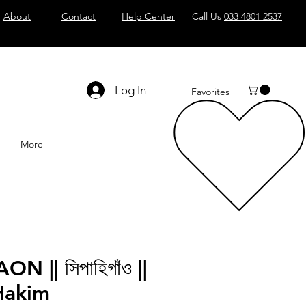
About
Contact
Help Center
Call Us
033 4801 2537
Log In
Favorites
More
 || সিপাহিগাঁও ||
Hakim