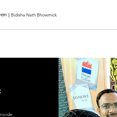
পাখ্যান || Bidisha Nath Bhowmick
t
provide