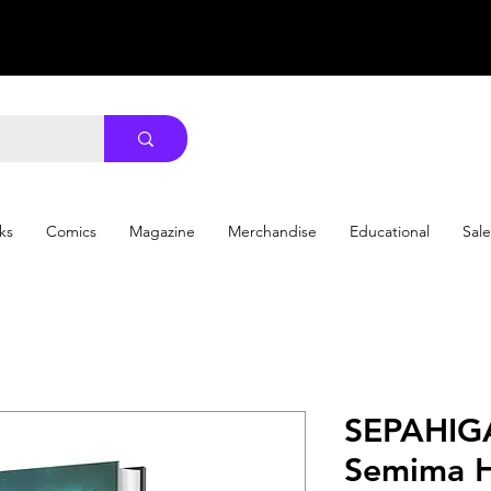
ks
Comics
Magazine
Merchandise
Educational
Sale
SEPAHIGAON
Semima 