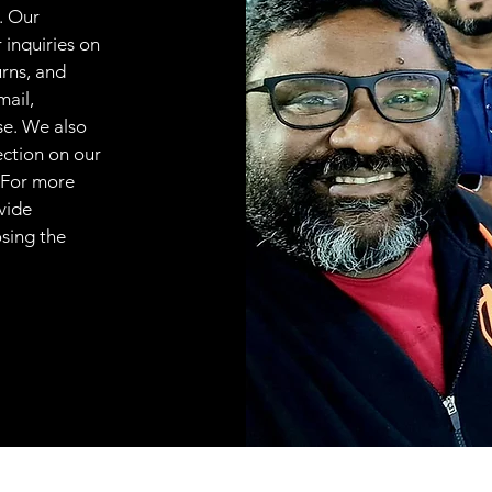
. Our
 inquiries on
urns, and
mail,
se. We also
ection on our
 For more
vide
osing the