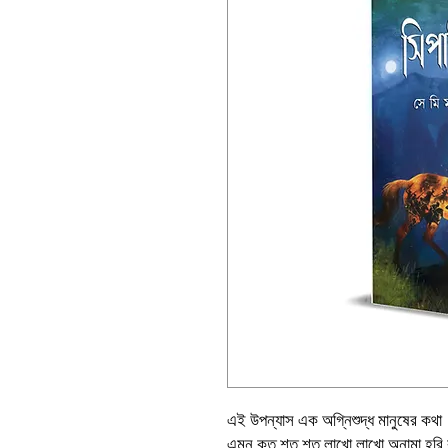
এই উপন্যাস এক অগ্নিশুদ্ধ মানুষের কথা
এমন কত শত শত লাখো লাখো অনামা হরি কুম