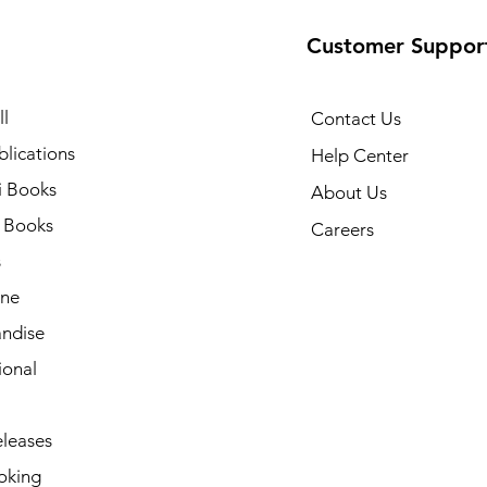
Customer Suppor
l
Contact Us
lications
Help Center
i Books
About Us
h Books
Careers
s
ne
ndise
ional
leases
oking