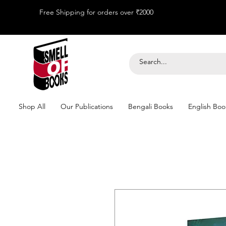
Free Shipping for orders over ₹2000
Shop All
Our Publications
Bengali Books
English Boo