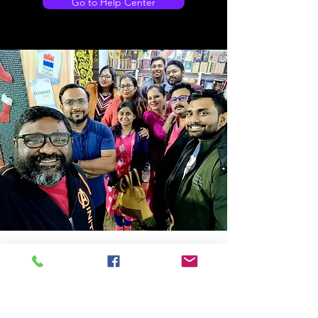
Go to Help Center
Store Location
14C/1, Surya Sen Street, Kolkata-700012
smellofbooks22@gmail.com