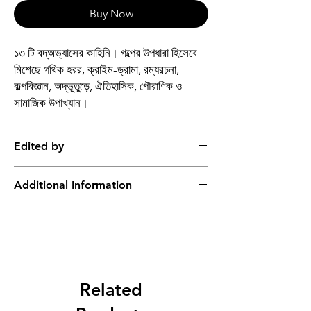
Buy Now
১৩ টি বদ্অভ‍্যাসের কাহিনি। গল্পের উপধারা হিসেবে
মিশেছে গথিক হরর, ক্রাইম-ড্রামা, রম্যরচনা,
কল্পবিজ্ঞান, অদ্ভূতুড়ে, ঐতিহাসিক, পৌরাণিক ও
সামাজিক উপাখ্যান।
Edited by
পরাগ ভূঞ‍্যা
Additional Information
Book
মন্দ বলে লোকে
Author
পরাগ ভূঞ‍্যা
Binding
Hardcover
Related
Publishing Date
2025