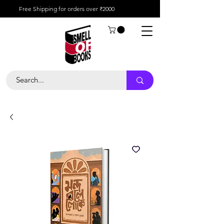
Free Shipping for orders over ₹2000