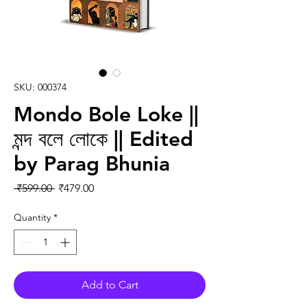
SKU: 000374
Mondo Bole Loke ||
মন্দ বলে লোকে || Edited
by Parag Bhunia
Regular Price
Sale Price
 ₹599.00 
₹479.00
Quantity
*
Add to Cart