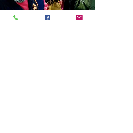
Store Location
14C/1, Surya Sen Street, Kolkata-700012
smellofbooks22@gmail.com
+91 95353 99044
,
+91 9874540616
Customer Support
Contact Us