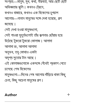
সংগ্রহ—মানুষ, মুখ, কথা, নীরবতা, আর ছোট ছোট
অভিজ্ঞতার ঝুলি। কখনও ট্রেনে,
কখনও বাজারে, কখনও এক বিকেলের চুপচাপ
আলোয়—নানান মানুষের সঙ্গে দেখা হয়েছে, গল্প
জমেছে।
সেই দেখা হওয়া মানুষগুলো,
সেই পাওয়া মুহূর্তগুলোই তাঁর কল্পনার ছোঁয়ায় হয়ে
উঠেছে টুকরো টুকরো কোলাজ। আলাদা
আলাদা রং, আলাদা আলাদা
অনুভব, তবু কোথাও একটা
অদৃশ্য সুতোর টান আছে।
এই কোলাজগুলোকে একসঙ্গে গেঁথেই প্রকাশ পেতে
চলেছে শেষ বিকেলের
মানুষগুলো—দিনের শেষ আলোয় দাঁড়িয়ে থাকা কিছু
চেনা, কিছু অচেনা মানুষের গল্প।
Author
মল্লিকা চ্যাটার্জী