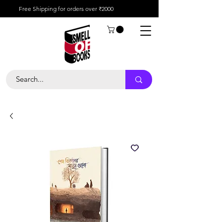
Free Shipping for orders over ₹2000