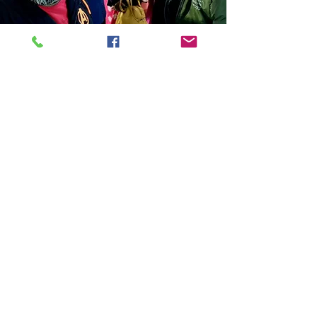
Store Location
14C/1, Surya Sen Street, Kolkata-700012
smellofbooks22@gmail.com
+91 95353 99044
,
+91 9874540616
Customer Support
Contact Us