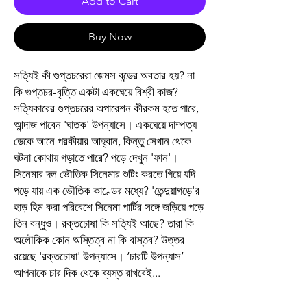
Add to Cart
Buy Now
সত্যিই কী গুপ্তচরেরা জেমস বন্ডের অবতার হয়? না
কি গুপ্তচর-বৃত্তি একটা একঘেয়ে বিশ্রী কাজ?
সত্যিকারের গুপ্তচরের অপারেশন কীরকম হতে পারে,
আন্দাজ পাবেন 'ঘাতক' উপন্যাসে। একঘেয়ে দাম্পত্য
ডেকে আনে পরকীয়ার আহ্বান, কিন্তু সেখান থেকে
ঘটনা কোথায় গড়াতে পারে? পড়ে দেখুন 'ফান'।
সিনেমার দল ভৌতিক সিনেমার শুটিং করতে গিয়ে যদি
পড়ে যায় এক ভৌতিক কাণ্ডের মধ্যে? 'তেন্দুয়াগড়ে'র
হাড় হিম করা পরিবেশে সিনেমা পার্টির সঙ্গে জড়িয়ে পড়ে
তিন বন্ধুও। রক্তচোষা কি সত্যিই আছে? তারা কি
অলৌকিক কোন অস্তিত্ব না কি বাস্তব? উত্তর
রয়েছে 'রক্তচোষা' উপন্যাসে। ‘চারটি উপন্যাস’
আপনাকে চার দিক থেকে ব্যস্ত রাখবেই...