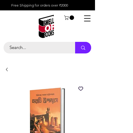
Free Shipping for orders over ₹2000