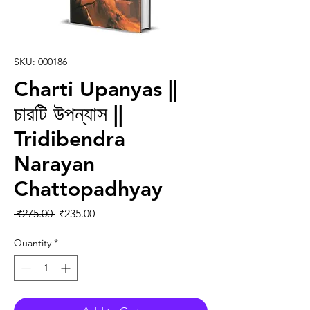
SKU: 000186
Charti Upanyas ||
চারটি উপন্যাস ||
Tridibendra
Narayan
Chattopadhyay
Regular Price
Sale Price
 ₹275.00 
₹235.00
Quantity
*