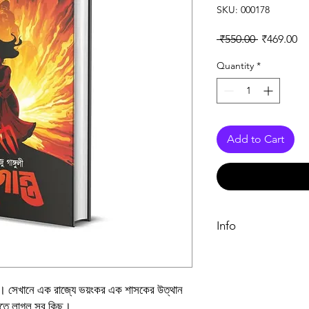
SKU: 000178
Regular Pr
Sa
 ₹550.00 
₹469.00
Quantity
*
Add to Cart
Info
Book
Author
প। সেখানে এক রাজ্যে ভয়ংকর এক শাসকের উত্থান
যেতে লাগল সব কিছু।