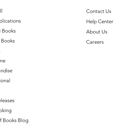
l
Contact Us
lications
Help Center
i Books
About Us
h Books
Careers
s
ne
ndise
ional
leases
oking
of Books Blog