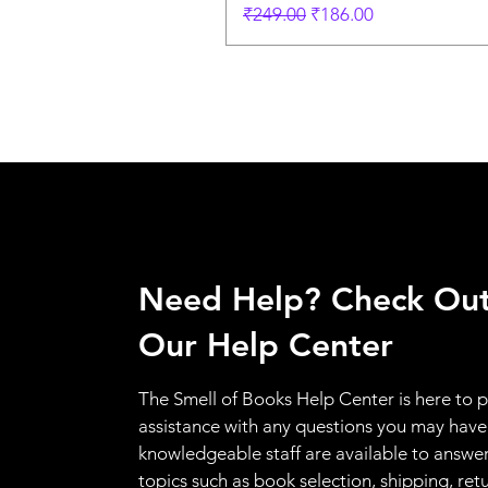
Regular Price
Sale Price
₹249.00
₹186.00
Need Help? Check Ou
Our Help Center
The Smell of Books Help Center is here to 
assistance with any questions you may have
knowledgeable staff are available to answer
topics such as book selection, shipping, ret