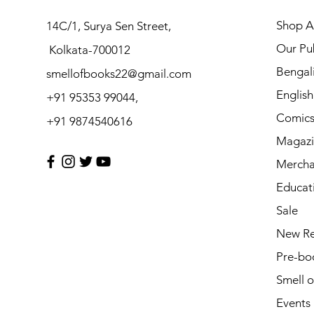
Shop Al
14C/1, Surya Sen Street,
Our Pub
Kolkata-700012
Bengal
smellofbooks22@gmail.com
Englis
+91 95353 99044,
Comic
+91 9874540616
Magazi
Mercha
Educat
Sale
New Re
Pre-bo
Smell 
Events