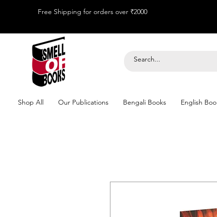
Free Shipping for orders over ₹2000
Shop All
Our Publications
Bengali Books
English Boo