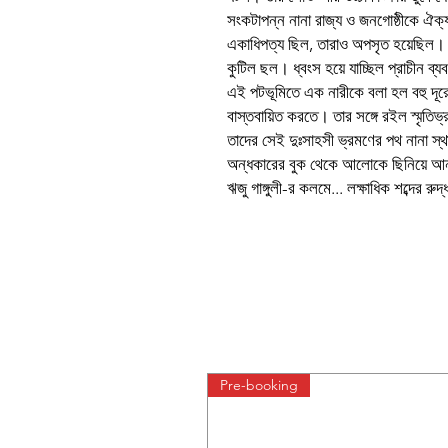
সংকটাপন্ন নানা রাজ্য ও জনগোষ্ঠীকে ঐ
একাধিপত্য ছিল, তারাও অপসৃত হয়েছিল। সর
কুটিল ছল। ধ্বংস হয়ে যাচ্ছিল প্রাচীন ব্য
এই পটভূমিতে এক নারীকে বলা হল বহু দূ
বাস্তবায়িত করতে। তার সঙ্গে রইল স্মৃতিভ্
তাদের সেই দুঃসাহসী ভ্রমণের পথ নানা স
অন্ধকারের বুক থেকে আলোকে ছিনিয়ে আন
ঋজু গাঙ্গুলী-র কলমে... লক্ষাধিক শব্দের রুদ্ধশ
Pre-booking