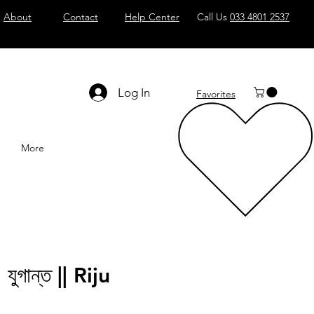
About
Contact
Help Center
Call Us
033 4801 2537
Log In
Favorites
More
যুগান্ত || Riju