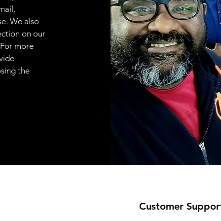
mail,
se. We also
ection on our
 For more
vide
osing the
Customer Suppor