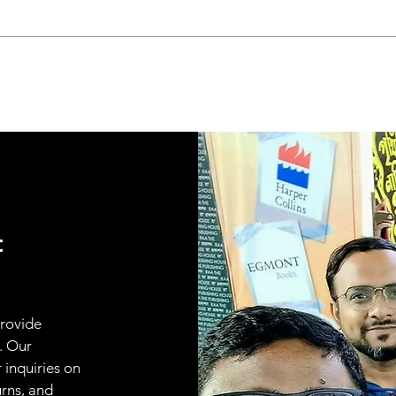
t
provide
. Our
 inquiries on
urns, and