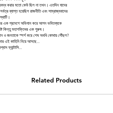
Binding
ক্যবদ্ধ করার মতো কেউ ছিল না তখন। এতদিন যাদের
্বত্র ব্যাপ্ত হয়েছিল রাজনীতি এবং সাম্রাজ্যবাদের
Publishing Date
বস্থাটি।
রের এক প্রদেশে অভিযান করে আপন ভবিতব্যকে
Publisher
রষ্ট কিন্তু মহাশক্তিধর এক পুরুষ।
প্রচ্ছদশিল্পী
্থান ও জনতাকে স্পর্শ করে শেষ অবধি কোথায় পৌঁছল?
ার এই কাহিনি নিয়ে আসছে...
্বাস ফ্যান্টাসি...
Language
Related Products