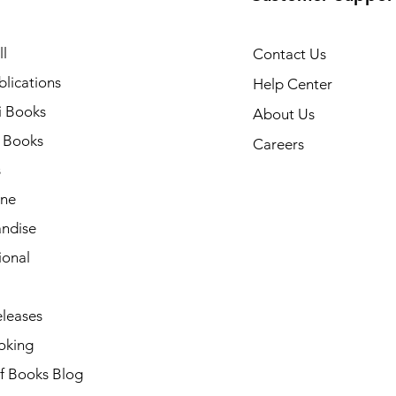
l
Contact Us
lications
Help Center
i Books
About Us
h Books
Careers
s
ne
ndise
ional
leases
oking
of Books Blog