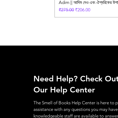
Adim || আদিম দেও এবং ঐশ্বরিকের উ
Regular Price
Sale Price
₹275.00
₹206.00
Need Help? Check Ou
Our Help Center
The Smell of Books Help Center is here to 
assistance with any questions you may have
knowledgeable staff are available to answer