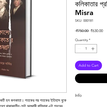
কলিকাতার প্র
Misra
SKU: 000181
Regular Pr
Sa
 ₹750.00 
₹630.00
Quantity
*
Add to Cart
Info
্যে একটি হল কলকাতা। শতকের পর শতকের ইতিহাস বুকে
েশ থাকাকালীন সেই অস্থায়ী বাসিন্দারা এই শহরের