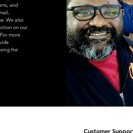
urns, and
mail,
se. We also
ection on our
 For more
vide
osing the
Customer Suppor