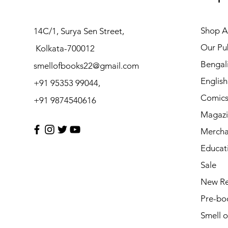
Shop Al
14C/1, Surya Sen Street,
Our Pub
Kolkata-700012
Bengal
smellofbooks22@gmail.com
Englis
+91 95353 99044,
Comic
+91 9874540616
Magazi
Mercha
Educat
Sale
New Re
Pre-bo
Smell 