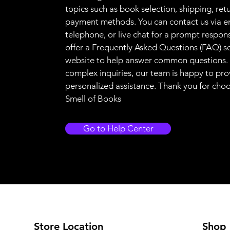
topics such as book selection, shipping, ret
payment methods. You can contact us via e
telephone, or live chat for a prompt respon
offer a Frequently Asked Questions (FAQ) s
website to help answer common questions.
complex inquiries, our team is happy to pro
personalized assistance. Thank you for cho
Smell of Books
Go to Help Center
Store Location
Shop