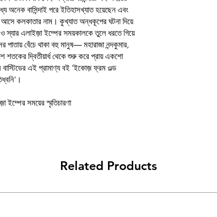
Book
্যে অনেক বাসিন্দাই পরে ইতিহাসখ্যাত হয়েছেন এবং
উঠে আসে কলকাতার নাম। কুখ্যাত অন্ধকূপের ঘটনা দিয়ে
Author
সিস ও স্যার এলাইজ়া ইম্পের সময়কালকে তুলে ধরতে গিয়ে
পাতায় বেঁচে থাকা বহু মানুষ― মহারাজা নন্দকুমার,
টাদশ শতকের দ্বিতীয়ার্ধ থেকে শুরু করে প্রায় একশো
Binding
বাস্টিডের এই প্রামাণ্য বই 'ইকোজ় ফ্রম ওল্ড
িধ্বনি'।
Publishing Date
Publisher
়া ইম্পের সময়ের স্মৃতিচারণা
প্রচ্ছদশিল্পী
Language
Related Products