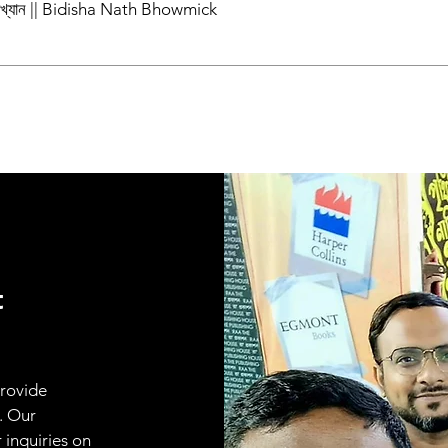
পাখ্যান || Bidisha Nath Bhowmick
t
provide
. Our
 inquiries on