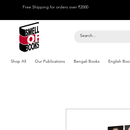
Free Shipping for orders over ₹2000
Shop All
Our Publications
Bengali Books
English Boo