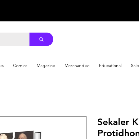
ks
Comics
Magazine
Merchandise
Educational
Sale
Sekaler K
Protidhoni