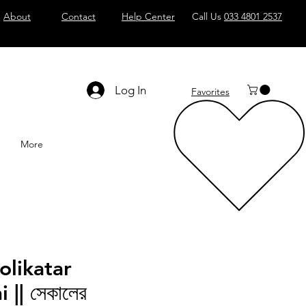
About
Contact
Help Center
Call Us
033 4801 2537
Log In
Favorites
More
olikatar
 || সেকালের