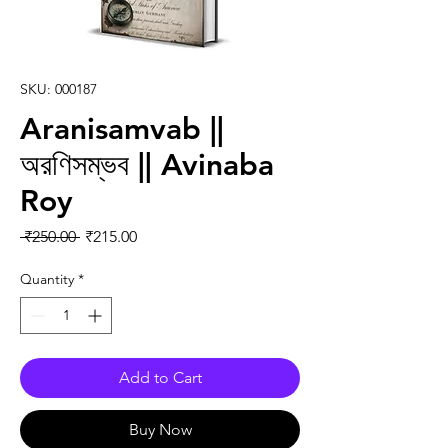
SKU: 000187
Aranisamvab ||
অরণিসম্ভব || Avinaba
Roy
Regular Price
Sale Price
 ₹250.00 
₹215.00
Quantity
*
Add to Cart
Buy Now