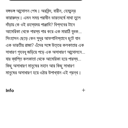
বঙ্গভঙ্গ আন্দোলন শেষ। অরবিন্দ, বারীন, হেমচন্দ্র
কারারুদ্ধ। এমন সময় পরাধীন ভারতবর্ষে মাথা তুলে
দাঁড়ায় কে ওই রহস্যময় পাঞ্জাবি? বিপ্লবের টানে
আমেরিকা থেকে পারস্য পার করে এক মারাঠি যুবক...
সিংহাসন ছেড়ে কেন সুদূর আফগানিস্তানে ছুটে যান
এক ভারতীয় রাজা? এঁদের সঙ্গে উত্তর কলকাতার এক
সাধারণ গৃহবধূ জড়িয়ে পড়ে এক অসাধারণ আন্দোলনে...
যার ব্যাপ্তি কলকাতা থেকে আমেরিকা হয়ে পারস্য...
কিছু অসাধারণ মানুষের মহান আর কিছু সাধারণ
মানুষের অসাধারণ হয়ে ওঠার উপাখ্যান এই গ্রন্থ।
Info
Book
অরণিসম্ভব
Author
অভিনব রায়