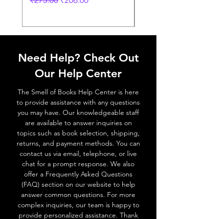
₹275.00
₹206.00
₹249.00
Need Help? Check Out
Our Help Center
The Smell of Books Help Center is here
to provide assistance with any questions
you may have. Our knowledgeable staff
are available to answer inquiries on
topics such as book selection, shipping,
returns, and payment methods. You can
contact us via email, telephone, or live
chat for a prompt response. We also
offer a Frequently Asked Questions
(FAQ) section on our website to help
answer common questions. For more
complex inquiries, our team is happy to
provide personalized assistance. Thank