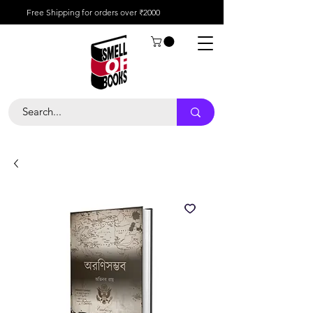
Free Shipping for orders over ₹2000