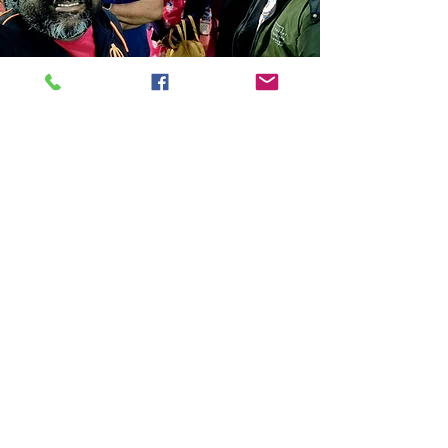
Store Location
14C/1, Surya Sen Street, Kolkata-700012
smellofbooks22@gmail.com
+91 95353 99044
,
+91 9874540616
Customer Support