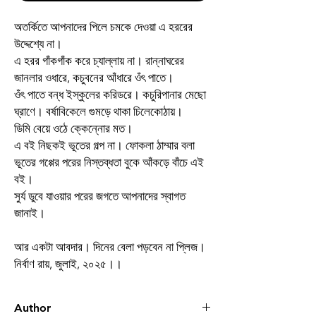
অতর্কিতে আপনাদের পিলে চমকে দেওয়া এ হররের
উদ্দেশ্যে না।
এ হরর গাঁকগাঁক করে চ্যাল্লায় না। রান্নাঘরের
জানলার ওধারে, কচুবনের আঁধারে ওঁৎ পাতে।
ওঁৎ পাতে বন্ধ ইস্কুলের করিডরে। কচুরিপানার মেছো
ঘ্রাণে। বর্ষাবিকেলে গুমড়ে থাকা চিলেকোঠায়।
ডিমি বেয়ে ওঠে ক্কেন্নোর মত।
এ বই নিছকই ভূতের গল্প না। ফোকলা ঠাম্মার বলা
ভূতের গপ্পের পরের নিস্তব্ধতা বুকে আঁকড়ে বাঁচে এই
বই।
সুর্য ডুবে যাওয়ার পরের জগতে আপনাদের স্বাগত
জানাই।
আর একটা আবদার। দিনের বেলা পড়বেন না প্লিজ।
নির্বাণ রায়, জুলাই, ২০২৫।।
Author