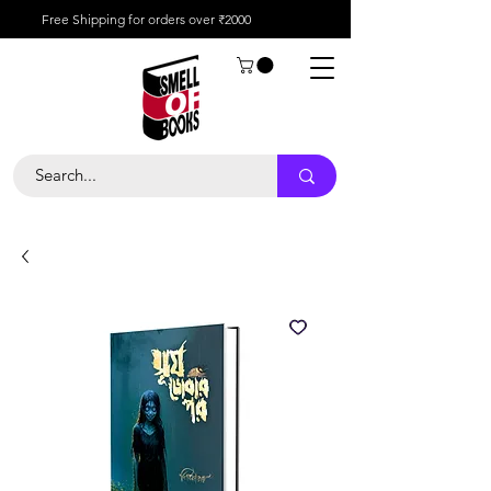
Free Shipping for orders over ₹2000