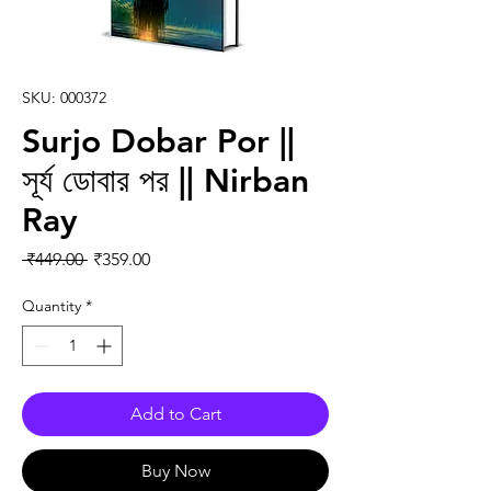
SKU: 000372
Surjo Dobar Por ||
সূর্য ডোবার পর || Nirban
Ray
Regular Price
Sale Price
 ₹449.00 
₹359.00
Quantity
*
Add to Cart
Buy Now