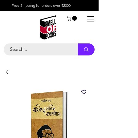
Free Shipping for orders over ₹2000