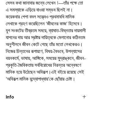
সেসব কথা জানাবার জন্যে লেখেন !—তাঁর পক্ষে তো
এ সমস্যাকে এড়িয়ে যাওয়া সম্ভব ছিলই না।
কয়েকবার পেশা বদল সত্ত্বেও প্রথমাবধি মানিক
লেখাকে গ্রহণ করেছিলেন ‘জীবনের কাজ’ হিসেবে।
যুগ সংকটের তীব্রতম সময়ে, ব্যাঘাত-বিঘ্নতার দায়মালী
যাপনের দায় আর স্রষ্টার দায়িত্বকে মেলানোর কঠিনতম
অনুশীলনে জীবন কেটে গেছে তাঁর মতো লেখকেরও।
নিজের চিন্তনের রূপায়ণে, বিষয়-বৈভবে, উপন্যাসের
বয়নকর্মে, ভাষায়, আঙ্গিকে, সময়ের মুদ্রাঙ্কনে, জীবন-
প্রকৃতি-জৈবিকতায় সর্ববিরোধের নিরন্তর অন্বেষণে
মানিক হয়ে উঠেছেন অবিকল্প।এই বইয়ে রয়েছে সেই
‘অবিকল্প মানিক বন্দ্যোপাধ্যায়’কে ছোঁয়ার চেষ্টা।
Info
Book
অবিকল্প মানিক বন্দ্যোপাধ্যায়
Author
শতঞ্জীব রাহা