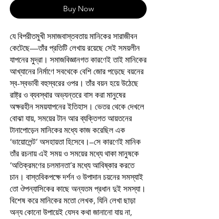
Buy Now
যে বিপরীতমুখী সমাজবাস্তবতায় মানিকের সারাজীবন
কেটেছে—তাঁর প্রতিটি লেখায় রয়েছে সেই সময়লীন
যাপনের মুদ্রা। সমাজবিজ্ঞানগত কারণেই তাই মানিকের
আখ্যানের নির্মাণে সবথেকে বেশি জোর পড়েছে বয়নের
স্ব-স্বভাবী বহুস্বরের ওপর। তাঁর বয়ন হয়ে উঠেছে
রাষ্ট্র ও ব্যবস্থার অভ্যন্তরে বাস করা মানুষের
অক্ষরহীন সময়যাপনের ইতিহাস। ভেতর থেকে দেখলে
বোঝা যায়, সময়ের টান আর ব্যক্তিগত আয়তনের
টানাপোড়েন মানিকের মধ্যে কাজ করেছিল এক
‘ভায়োলেন্ট’ অসহায়তা হিসেবে।–সে কারণেই মানিক
তাঁর রচনায় এই সময় ও সময়ের মধ্যে থাকা মানুষকে
‘অতিক্রমণের চলমানতা’র মধ্যে আবিষ্কার করতে
চান। বাস্তবিকপক্ষে দর্শন ও উপাদান চয়নের সমস্যাই
তো ঔপন্যাসিকের কাছে অন্যতম প্রধান দুই সমস্যা।
বিশেষ করে মানিকের মতো লেখক, যিনি লেখা ছাড়া
অন্য কোনো উপায়েই যেসব কথা জানানো যায় না,