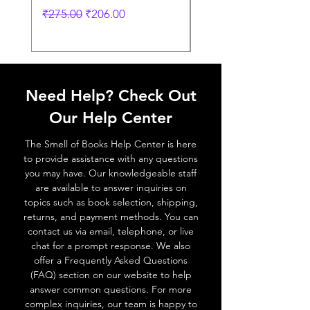
Regular Price
Sale Price
Regular Price
₹275.00
₹206.00
₹249.00
Need Help? Check Out
Our Help Center
The Smell of Books Help Center is here
to provide assistance with any questions
you may have. Our knowledgeable staff
are available to answer inquiries on
topics such as book selection, shipping,
returns, and payment methods. You can
contact us via email, telephone, or live
chat for a prompt response. We also
offer a Frequently Asked Questions
(FAQ) section on our website to help
answer common questions. For more
complex inquiries, our team is happy to