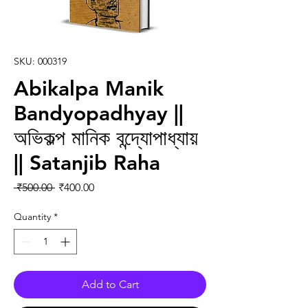
SKU: 000319
Abikalpa Manik
Bandyopadhyay ||
অভিকল্প মানিক বন্দ্যোপাধ্যায়
|| Satanjib Raha
Regular Price
Sale Price
 ₹500.00 
₹400.00
Quantity
*
Add to Cart