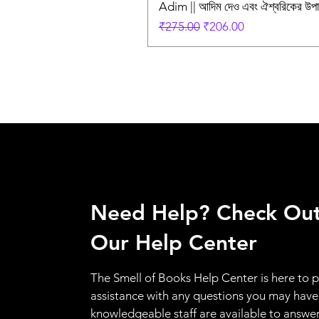
Adim || আদিম দেও এবং ঐশ্বরিকের উ
Regular Price
Sale Price
₹275.00
₹206.00
Need Help? Check Ou
Our Help Center
The Smell of Books Help Center is here to 
assistance with any questions you may have
knowledgeable staff are available to answer