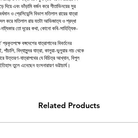
Book
ে দিয়ে এবং ভাঁড়ামি বর্জন করে গীতাভিনয়ের সুর
বর্ধমান ও প্রেসিডেন্সি বিভাগ মতিলাল রায়ের যাত্রা
Author
 দল করে মতিলাল রায় যতটা আভিজাত্য ও শ্রদ্ধা
াট্যকার তো দূরের কথা, কোনো কবি-সাহিত্যিক-
Binding
’ প্রকৃতপক্ষে বঙ্গদেশের যাত্রাগানের বিবর্তনের
Publishing Date
াঁচালি, বিদ্যাসুন্দর যাত্রা, কালুয়া-ভুলুয়ার নাচ থেকে
টারে উত্তরণ-যাত্রাপথের যে বিচিত্র আখ্যান, বিপুল
Publisher
তিহাস তুলে এনেছেন হংসনারায়ণ ভট্টাচার্য।
Cover/প্রচ্ছদ
Language
Related Products