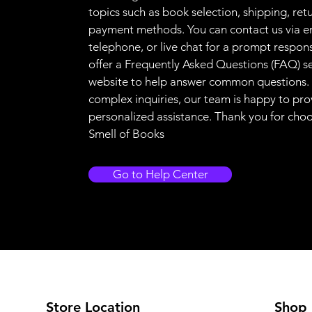
topics such as book selection, shipping, ret
payment methods. You can contact us via e
telephone, or live chat for a prompt respon
offer a Frequently Asked Questions (FAQ) s
website to help answer common questions.
complex inquiries, our team is happy to pro
personalized assistance. Thank you for cho
Smell of Books
Go to Help Center
Store Location
Shop