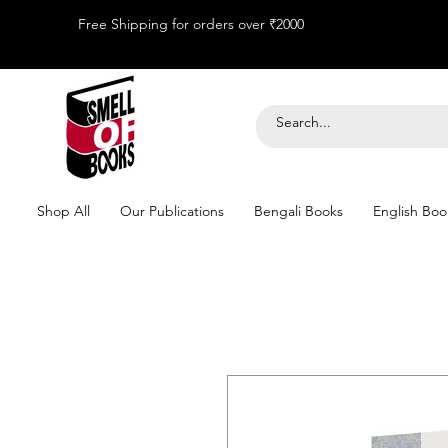
Free Shipping for orders over ₹2000
Shop All
Our Publications
Bengali Books
English Boo