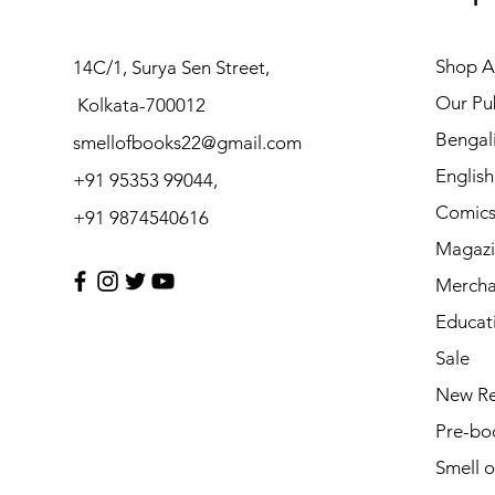
Shop Al
14C/1, Surya Sen Street,
Our Pub
Kolkata-700012
Bengal
smellofbooks22@gmail.com
Englis
+91 95353 99044,
Comic
+91 9874540616
Magazi
Mercha
Educat
Sale
New Re
Pre-bo
Smell 