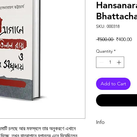
Hansanar
Bhattach
SKU: 000318
Regular Pr
Sa
 ₹500.00 
₹400.00
Quantity
*
Add to Cart
Info
জমজমাটি চলছে আর মফস্বলে তার অনুকরণে এখানে
া দিচ্ছে, তখন যাত্রাগানে যুগান্তর এনে দিয়েছিলেন