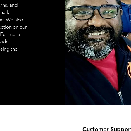
urns, and
mail,
se. We also
ection on our
 For more
vide
osing the
Customer Suppor