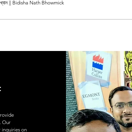
পাখ্যান || Bidisha Nath Bhowmick
t
provide
. Our
 inquiries on