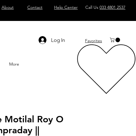
About
Contact
Help Center
Call Us
033 4801 2537
Log In
Favorites
More
e Motilal Roy O
praday ||