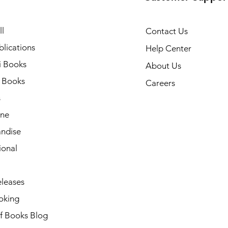
l
Contact Us
lications
Help Center
i Books
About Us
h Books
Careers
s
ne
ndise
ional
leases
oking
of Books Blog