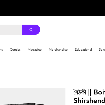
ks
Comics
Magazine
Merchandise
Educational
Sale
বৈঠকী || Bo
Shirshen