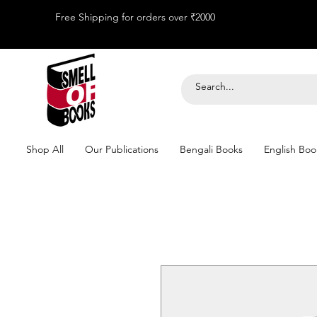
Free Shipping for orders over ₹2000
Shop All
Our Publications
Bengali Books
English Boo