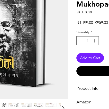
Mukhopa
SKU: 0020
Regular 
 ₹1,199.00 
₹959.00
Quantity
*
Add to Cart
Product Info
Book
Amazon