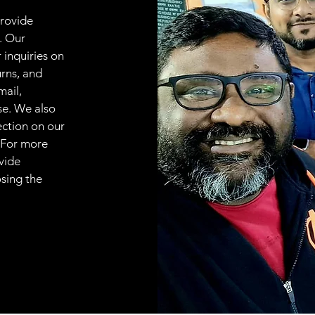
provide
. Our
 inquiries on
urns, and
mail,
se. We also
ection on our
 For more
vide
osing the