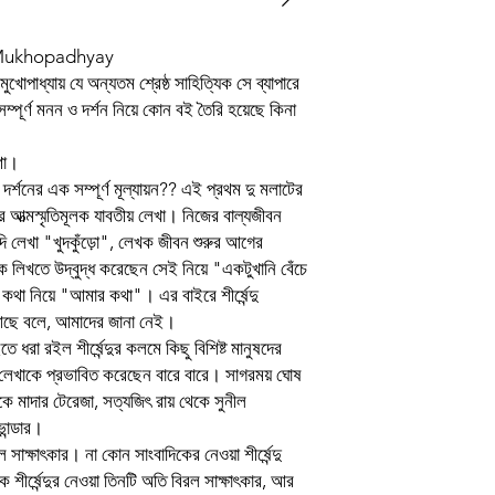
Author
Buy Now
u Mukhopadhyay
Binding
দু মুখোপাধ্যায় যে অন্যতম শ্রেষ্ঠ সাহিত্যিক সে ব্যাপারে
 সম্পূর্ণ মনন ও দর্শন নিয়ে কোন বই তৈরি হয়েছে কিনা
Publishing Date
রণা।
Publisher
দর্শনের এক সম্পূর্ণ মূল্যায়ন?? এই প্রথম দু মলাটের
য়ের আত্মস্মৃতিমূলক যাবতীয় লেখা। নিজের বাল্যজীবন
প্ৰচ্ছদ ও অলংকরণ
ব্দি লেখা "খুদকুঁড়ো", লেখক জীবন শুরুর আগের
Language
াকে লিখতে উদ্বুদ্ধ করেছেন সেই নিয়ে "একটুখানি বেঁচে
কথা নিয়ে "আমার কথা"। এর বাইরে শীর্ষেন্দু
খা আছে বলে, আমাদের জানা নেই।
ে ধরা রইল শীর্ষেন্দুর কলমে কিছু বিশিষ্ট মানুষদের
এবং লেখাকে প্রভাবিত করেছেন বারে বারে। সাগরময় ঘোষ
েকে মাদার টেরেজা, সত্যজিৎ রায় থেকে সুনীল
ভান্ডার।
সাক্ষাৎকার। না কোন সাংবাদিকের নেওয়া শীর্ষেন্দু
দিক শীর্ষেন্দুর নেওয়া তিনটি অতি বিরল সাক্ষাৎকার, আর