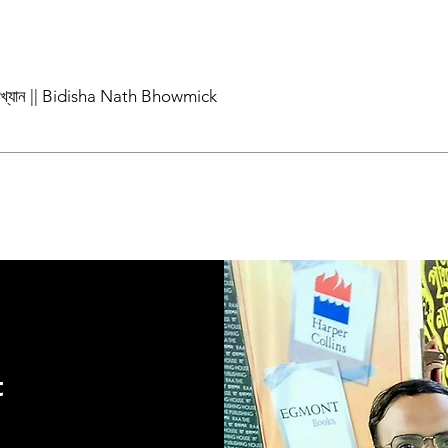
পাখ্যান || Bidisha Nath Bhowmick
t