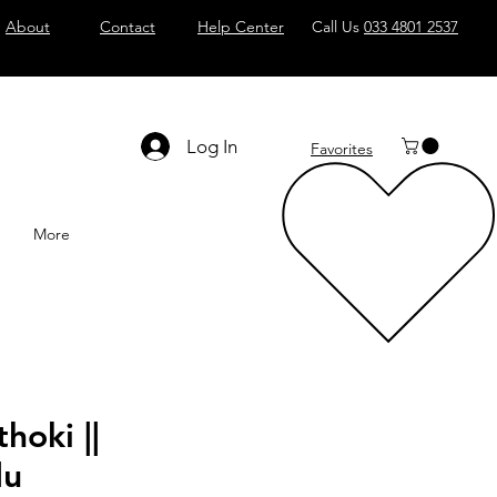
About
Contact
Help Center
Call Us
033 4801 2537
Log In
Favorites
More
ithoki ||
du