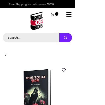
Free Shipping for orders over ₹2000