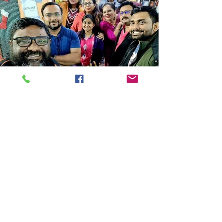
Store Location
14C/1, Surya Sen Street, Kolkata-700012
smellofbooks22@gmail.com
+91 95353 99044
,
+91 9874540616