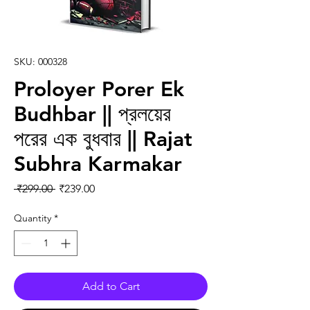
SKU: 000328
Proloyer Porer Ek
Budhbar || প্রলয়ের
পরের এক বুধবার || Rajat
Subhra Karmakar
Regular Price
Sale Price
 ₹299.00 
₹239.00
Quantity
*
Add to Cart