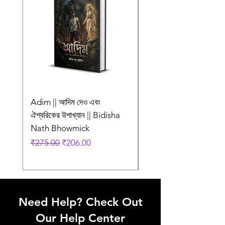
Language
Bengali
Adim || আদিম দেও এবং
AMI SHEI MANUSH
ঐশ্বরিকের উপাখ্যান || Bidisha
AAR NEI || আমি সেই মানু
Nath Bhowmick
আর নেই || ABIR
Regular Price
Sale Price
Regular Price
₹275.00
₹206.00
₹249.00
Need Help? Check Out
Our Help Center