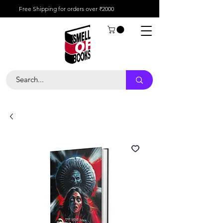
Free Shipping for orders over ₹2000