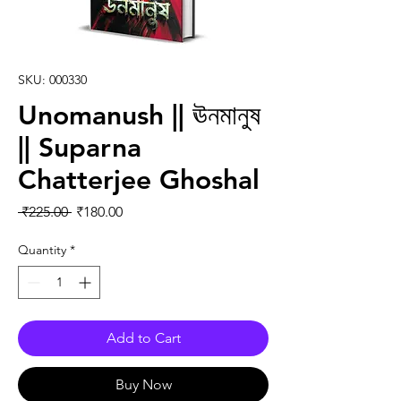
SKU: 000330
Unomanush || ঊনমানুষ
|| Suparna
Chatterjee Ghoshal
Regular Price
Sale Price
 ₹225.00 
₹180.00
Quantity
*
Add to Cart
Buy Now