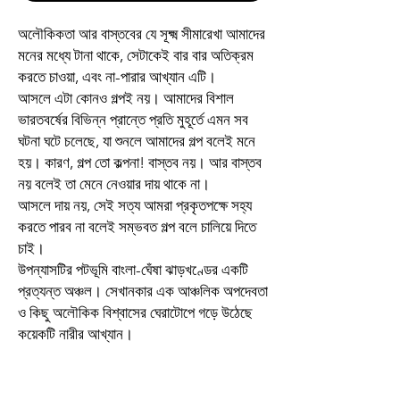
অলৌকিকতা আর বাস্তবের যে সূক্ষ্ম সীমারেখা আমাদের
মনের মধ্যে টানা থাকে, সেটাকেই বার বার অতিক্রম
করতে চাওয়া, এবং না-পারার আখ্যান এটি।
আসলে এটা কোনও গল্পই নয়। আমাদের বিশাল
ভারতবর্ষের বিভিন্ন প্রান্তে প্রতি মুহূর্তে এমন সব
ঘটনা ঘটে চলেছে, যা শুনলে আমাদের গল্প বলেই মনে
হয়। কারণ, গল্প তো কল্পনা! বাস্তব নয়। আর বাস্তব
নয় বলেই তা মেনে নেওয়ার দায় থাকে না।
আসলে দায় নয়, সেই সত্য আমরা প্রকৃতপক্ষে সহ্য
করতে পারব না বলেই সম্ভবত গল্প বলে চালিয়ে দিতে
চাই।
উপন্যাসটির পটভূমি বাংলা-ঘেঁষা ঝাড়খণ্ডের একটি
প্রত্যন্ত অঞ্চল। সেখানকার এক আঞ্চলিক অপদেবতা
ও কিছু অলৌকিক বিশ্বাসের ঘেরাটোপে গড়ে উঠেছে
কয়েকটি নারীর আখ্যান।