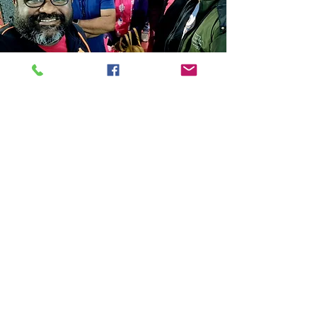
Store Location
14C/1, Surya Sen Street, Kolkata-700012
smellofbooks22@gmail.com
+91 95353 99044
,
+91 9874540616