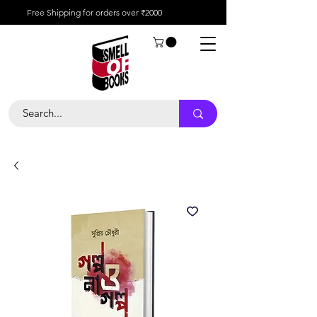
Free Shipping for orders over ₹2000