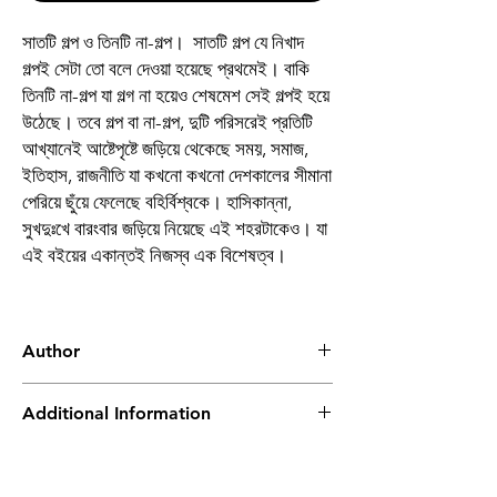
সাতটি গল্প ও তিনটি না-গল্প। সাতটি গল্প যে নিখাদ
গল্পই সেটা তো বলে দেওয়া হয়েছে প্রথমেই। বাকি
তিনটি না-গল্প যা গল্গ না হয়েও শেষমেশ সেই গল্পই হয়ে
উঠেছে। তবে গল্প বা না-গল্প, দুটি পরিসরেই প্রতিটি
আখ্যানেই আষ্টেপৃষ্টে জড়িয়ে থেকেছে সময়, সমাজ,
ইতিহাস, রাজনীতি যা কখনো কখনো দেশকালের সীমানা
পেরিয়ে ছুঁয়ে ফেলেছে বহির্বিশ্বকে। হাসিকান্না,
সুখদুঃখে বারংবার জড়িয়ে নিয়েছে এই শহরটাকেও। যা
এই বইয়ের একান্তই নিজস্ব এক বিশেষত্ব।
Author
সুপ্রিয় চৌধুরী
Additional Information
Book
গল্প ও না গল্প