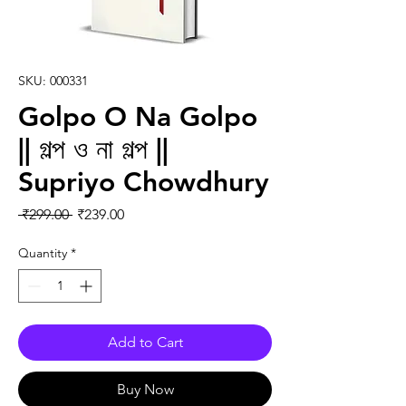
SKU: 000331
Golpo O Na Golpo
|| গল্প ও না গল্প ||
Supriyo Chowdhury
Regular Price
Sale Price
 ₹299.00 
₹239.00
Quantity
*
Add to Cart
Buy Now