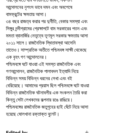
পরিপ্রেক্ষিতে বাম দলগুলিতে ভাঙ্গন, নকশাল
আন্দোলনের নৃশংস ভাবে দমন এবং অবশেষে
বামফ্রন্টের ক্ষমতায় আসা।
৩৪ বছর রাজত্ব করার পর দুর্নীতি, বেকার সমস্যা এবং
সিঙ্গুর নন্দীগ্রামের প্রেক্ষাপটে বাম সরকারের পতন এবং
মমতা ব্যানার্জির নেতৃত্বে তৃণমূল সরকার ক্ষমতায় আসা
২০১১ সালে। রাজনৈতিক স্থিতাবস্থা আসেনি
তাতেও। সাম্প্রতিক অতীতে পশ্চিমবঙ্গ সাক্ষী থেকেছে
এক বৃহৎ গণ আন্দোলনের।
পশ্চিমবঙ্গে ঘটে যাওয়া এই সমস্ত রাজনৈতিক এবং
গণআন্দোলন, রাজনৈতিক পালাবদল ইত্যাদি নিয়ে
বিভিন্ন সময় বিভিন্ন ধরনের লেখা এবং বই
বেরিয়েছে। আমাদের প্রয়াস ছিল পশ্চিমবঙ্গে ঘটে যাওয়া
বিভিন্ন রাজনৈতিক ঘটনাবলীর এক সংকলন তৈরি করা
কিন্তু সেটা লেখকদের কল্পনার রঙে রাঙিয়ে।
পশ্চিমবঙ্গের রাজনৈতিক জতুগৃহের ছাই ঘেঁটে নিয়ে আসা
হয়েছে ষোলখানা রক্তাক্ত বুলেট।
Edited by