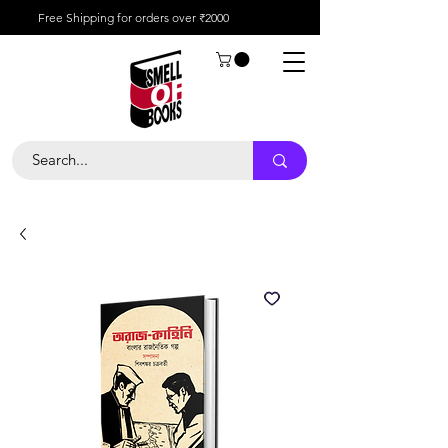
Free Shipping for orders over ₹2000