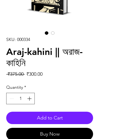
SKU: 000334
Araj-kahini || অরাজ-
কাহিনি
Regular Price
Sale Price
 ₹375.00 
₹300.00
Quantity
*
Add to Cart
Buy Now