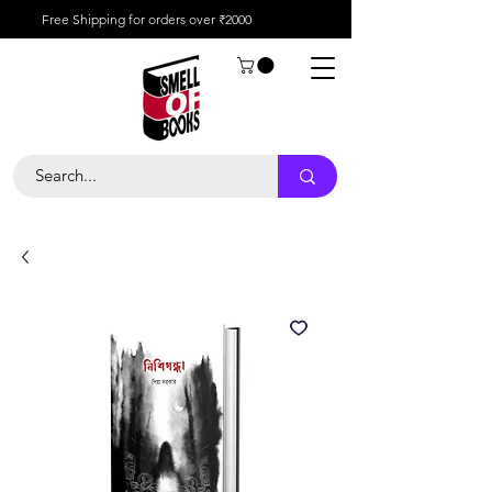
Free Shipping for orders over ₹2000