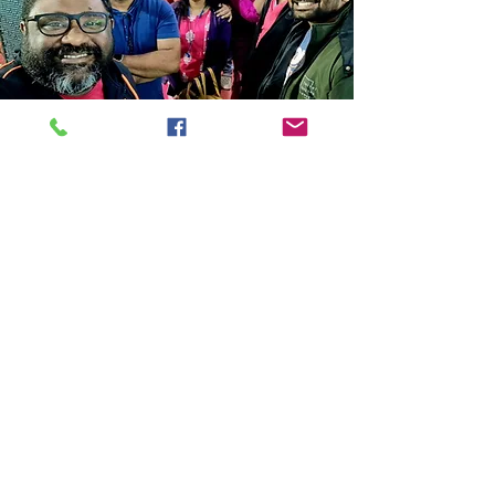
Store Location
14C/1, Surya Sen Street, Kolkata-700012
smellofbooks22@gmail.com
+91 95353 99044
,
+91 9874540616