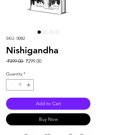
SKU: 0082
Nishigandha
Regular Price
Sale Price
 ₹399.00 
₹299.00
Quantity
*
Add to Cart
Buy Now