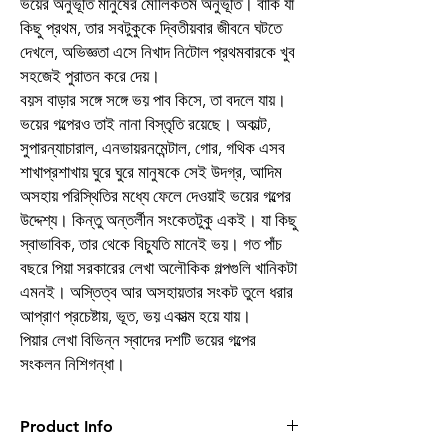
ভয়ের অনুভূতি মানুষের মৌলিকতম অনুভূতি। বাকি যা
কিছু প্রথম, তার সবটুকুকে দ্বিতীয়বার জীবনে ঘটতে
দেখলে, অভিজ্ঞতা এসে নিখাদ নিটোল প্রথমবারকে খুব
সহজেই পুরাতন করে দেয়।
বয়স বাড়ার সঙ্গে সঙ্গে ভয় পাব কিসে, তা বদলে যায়।
ভয়ের গল্পেরও তাই নানা বিস্তৃতি রয়েছে। অকাল্ট,
সুপারন্যাচারাল, এনভায়রনমেন্টাল, গোর, গথিক এসব
শাখাপ্রশাখায় ঘুরে ঘুরে মানুষকে সেই উদগ্র, আদিম
অসহায় পরিস্থিতির মধ্যে ফেলে দেওয়াই ভয়ের গল্পের
উদ্দেশ্য। কিন্তু অন্তর্লীন সংকেতটুকু একই। যা কিছু
স্বাভাবিক, তার থেকে বিচ্যুতি মানেই ভয়। গত পাঁচ
বছরে পিয়া সরকারের লেখা অলৌকিক গল্পগুলি খানিকটা
এমনই। অস্তিত্ব আর অসহায়তার সংকট তুলে ধরার
আপ্রাণ প্রচেষ্টায়, ভূত, ভয় একাত্ম হয়ে যায়।
পিয়ার লেখা বিভিন্ন স্বাদের দশটি ভয়ের গল্পের
সংকলন নিশিগন্ধা।
Product Info