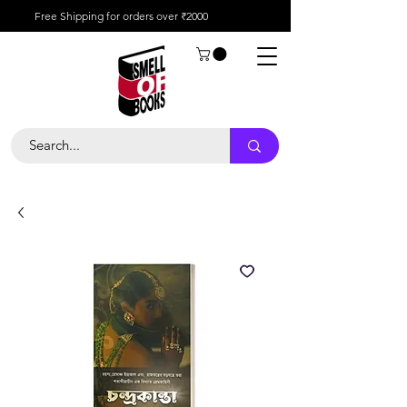
Free Shipping for orders over ₹2000