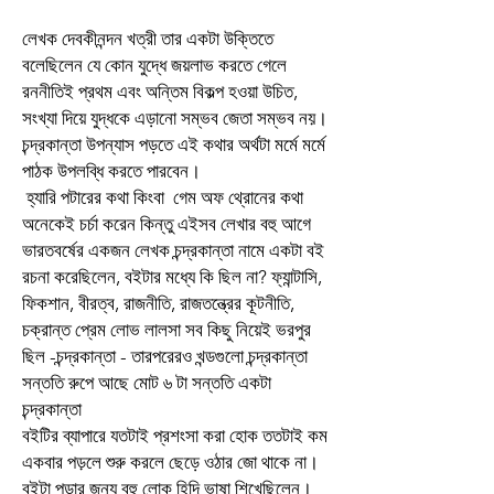
লেখক দেবকীনন্দন খত্রী তার একটা উক্তিতে
বলেছিলেন যে কোন যুদ্ধে জয়লাভ করতে গেলে
রননীতিই প্রথম এবং অন্তিম বিকল্প হওয়া উচিত,
সংখ্যা দিয়ে যুদ্ধকে এড়ানো সম্ভব জেতা সম্ভব নয়।
চন্দ্রকান্তা উপন্যাস পড়তে এই কথার অর্থটা মর্মে মর্মে
পাঠক উপলব্ধি করতে পারবেন।
হ্যারি পটারের কথা কিংবা গেম অফ থ্রোনের কথা
অনেকেই চর্চা করেন কিন্তু এইসব লেখার বহু আগে
ভারতবর্ষের একজন লেখক চন্দ্রকান্তা নামে একটা বই
রচনা করেছিলেন, বইটার মধ্যে কি ছিল না? ফ্যান্টাসি,
ফিকশান, বীরত্ব, রাজনীতি, রাজতন্ত্রের কূটনীতি,
চক্রান্ত প্রেম লোভ লালসা সব কিছু নিয়েই ভরপুর
ছিল -চন্দ্রকান্তা - তারপরেরও খন্ডগুলো চন্দ্রকান্তা
সন্ততি রুপে আছে মোট ৬ টা সন্ততি একটা
চন্দ্রকান্তা
বইটির ব্যাপারে যতটাই প্রশংসা করা হোক ততটাই কম
একবার পড়লে শুরু করলে ছেড়ে ওঠার জো থাকে না।
বইটা পড়ার জন্য বহু লোক হিন্দি ভাষা শিখেছিলেন।