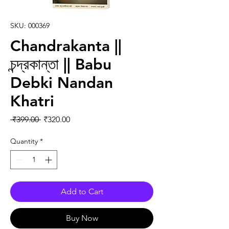
SKU: 000369
Chandrakanta ||
চন্দ্রকান্তা || Babu
Debki Nandan
Khatri
Regular Price
Sale Price
 ₹399.00 
₹320.00
Quantity
*
Add to Cart
Buy Now