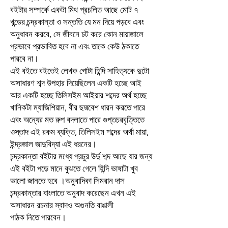
বইটার সম্পর্কে একটা মিথ প্রচলিত আছে মোট ৭
খন্ডের চন্দ্রকান্তা ও সন্ততি যে মন দিয়ে পড়বে এবং
অনুধাবন করবে, সে জীবনে চট করে কোন মায়াজালে
প্রভাবে প্রভাবিত হবে না এবং তাকে কেউ ঠকাতে
পারবে না।
এই বইতে বইতেই লেখক গোটা হিন্দি সাহিত্যকে দুটো
অসাধারণ শব্দ উপহার দিয়েছিলেন একটি হচ্ছে আই
আর একটি হচ্ছে তিলিসইম আইয়ার শব্দের অর্থ হচ্ছে
খানিকটা ম্যাজিশিয়ান, বীর ছদ্মবেশ ধারন করতে পারে
এবং অন্যের মত রুপ বদলাতে পারে গুপ্তচরবৃত্তিতে
ওস্তাদ এই রকম ব্যক্তি, তিলিসইম শব্দের অর্থা মায়া,
ইন্দ্রজাল জাদুবিদ্যা এই ধরনের।
চন্দ্রকান্তা বইটার মধ্যে প্রচুর উর্দু শব্দ আছে যার জন্য
এই বইটা পড়ে মানে বুঝতে গেলে হিন্দি ভাষাটা খুব
ভালো জানতে হবে ।অনুবাদিকা সিমরান দাস
চন্দ্রকান্তার বাংলাতে অনুবাদ করেছেন এখন এই
অসাধারন রচনার স্বাদও অগুনতি বাঙালী
পাঠক নিতে পারবেন।