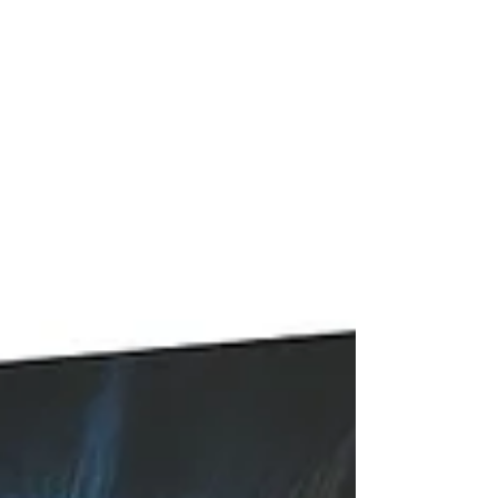
প্যারাফিলিয়া হিসেবে ধরা হয়। কিন্তু বাকি সবকিছু? যেমন— জড়
পদার্থের সঙ্গে যৌন