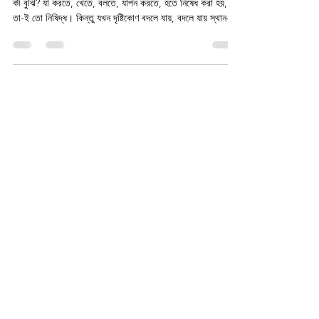
‘অনিষিদ্ধ।’ প্রথমেই বলি, শুধু এই শব্দটাই কেন? নিষিদ্ধ বলতে আমরা
কী বুঝি? যা করতে, খেতে, বলতে, যাপন করতে, হতে নিষেধ করা হয়,
তা-ই তো নিষিদ্ধ। কিন্তু যখন দৃষ্টিকোণ বদলে যায়, বদলে যায় স্থান-
কাল-পাত্র, তখনই কি সেই নিষিদ্ধ বিষয়ই ‘অনিষিদ্ধ’ হয়ে ওঠে না!
ধরুন, তালিবান শাসন চলা আফগানিস্থানে গান একেবারে নিষিদ্ধ বিষয়।
কিন্তু সেটাই যখন ভারতবর্ষের বুকে বসে কেউ গাইবে, সেটাই হয়ে উঠবে
সুরের সাধনা। অর্থাৎ, স্থানভেদে কিন্তু নিষিদ্ধ বিষয়ও অনিশিদ্ধ হয়ে
ওঠে।আমাদের অনিষিদ্ধ প্রথম খণ্ড যখন প্রকাশিত হ