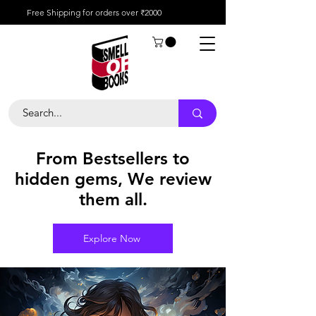
Free Shipping for orders over ₹2000
From Bestsellers to
hidden gems, We review
them all.
Explore Now