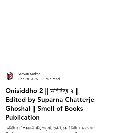
Saayan Sarkar
Dec 28, 2025
1 min read
Onisiddho 2 || অনিষিদ্ধ ২ ||
Edited by Suparna Chatterjee
Ghoshal || Smell of Books
Publication