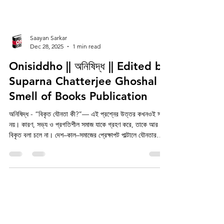
Saayan Sarkar
Dec 28, 2025
1 min read
Onisiddho || অনিষিদ্ধ || Edited by
Suparna Chatterjee Ghoshal ||
Smell of Books Publication
অনিষিদ্ধ - “বিকৃত যৌনতা কী?”— এই প্রশ্নের উত্তর কখনওই সরল
নয়। কারণ, সভ্য ও প্রগতিশীল সমাজ যাকে গ্রহণ করে, তাকে আর
বিকৃত বলা চলে না। দেশ–কাল–সমাজের প্রেক্ষাপট পাল্টালে যৌনতার
সংজ্ঞা যেমন বদলায়, তেমনি বদলায় ‘বিকৃত যৌনতা’র ধারণাও। তবে
একথা নির্দ্বিধায় বলা যায়— বিনা সম্মতিতে সংঘটিত যৌনাচার—যেমন
শিশু যৌননিগ্রহ, অথবা সমাজ ও রাষ্ট্রের স্বাভাবিক শৃঙ্খলা নষ্টকারী
আচরণ—যেমন অজাচার— এসবকেই আপাতত ‘বিকৃত যৌনতা’ বা